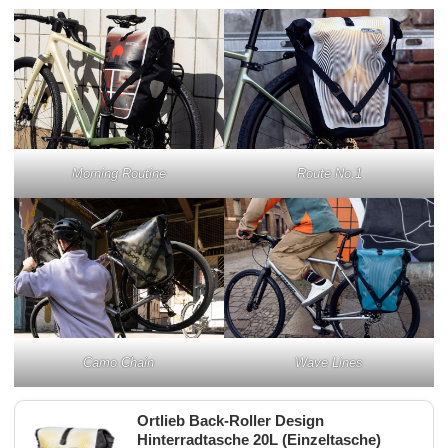
Morning Routine
Route No.1
Camo Chain
Wave Lines
Ortlieb Back-Roller Design
Hinterradtasche 20L (Einzeltasche)