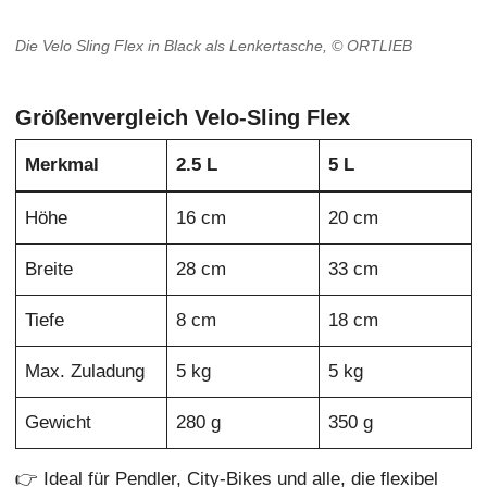
Die Velo Sling Flex in Black als Lenkertasche, © ORTLIEB
Größenvergleich Velo-Sling Flex
Merkmal
2.5 L
5 L
Höhe
16 cm
20 cm
Breite
28 cm
33 cm
Tiefe
8 cm
18 cm
Max. Zuladung
5 kg
5 kg
Gewicht
280 g
350 g
👉 Ideal für Pendler, City-Bikes und alle, die flexibel