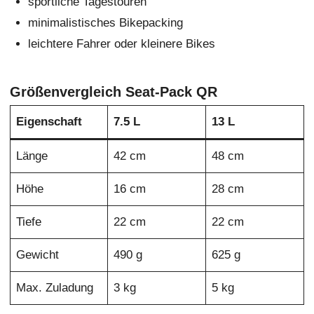
sportliche Tagestouren
minimalistisches Bikepacking
leichtere Fahrer oder kleinere Bikes
Größenvergleich Seat-Pack QR
Eigenschaft
7.5 L
13 L
Länge
42 cm
48 cm
Höhe
16 cm
28 cm
Tiefe
22 cm
22 cm
Gewicht
490 g
625 g
Max. Zuladung
3 kg
5 kg