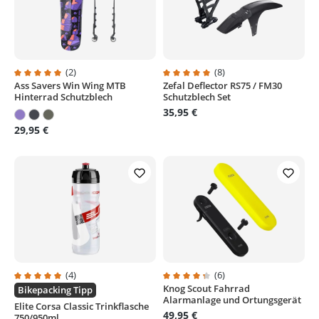
(2)
(8)
Ass Savers Win Wing MTB
Zefal Deflector RS75 / FM30
Durchschnittliche Bewertung von 5 von 5 Sternen
Durchschnittliche Bewertung von
Hinterrad Schutzblech
Schutzblech Set
35,95 €
29,95 €
(4)
(6)
Knog Scout Fahrrad
Durchschnittliche Bewertung von 5 von 5 Sternen
Durchschnittliche Bewertung von
Bikepacking Tipp
Alarmanlage und Ortungsgerät
Elite Corsa Classic Trinkflasche
49,95 €
750/950ml