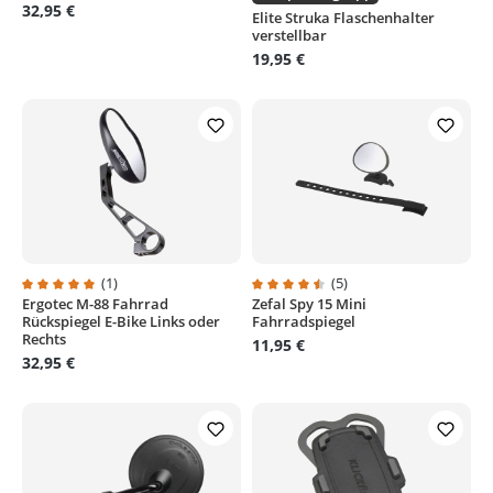
32,95 €
Elite Struka Flaschenhalter
verstellbar
19,95 €
(1)
(5)
Ergotec M-88 Fahrrad
Zefal Spy 15 Mini
Durchschnittliche Bewertung von 5 von 5 Sternen
Durchschnittliche Bewertung von
Rückspiegel E-Bike Links oder
Fahrradspiegel
Rechts
11,95 €
32,95 €