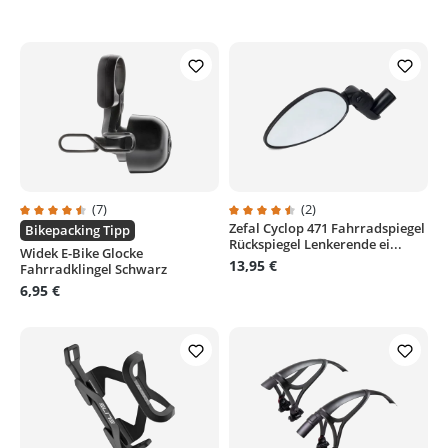
(7)
(2)
Zefal Cyclop 471 Fahrradspiegel
Durchschnittliche Bewertung von 4.4 von 5 Sternen
Durchschnittliche Bewertung von
Bikepacking Tipp
Rückspiegel Lenkerende ei...
Widek E-Bike Glocke
13,95 €
Fahrradklingel Schwarz
6,95 €