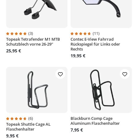
(3)
(11)
Topeak Tetrafender M1 MTB
Contec E-View Fahrrad
Durchschnittliche Bewertung von 5 von 5 Sternen
Durchschnittliche Bewertung von
Schutzblech vorne 26-29"
Rückspiegel für Links oder
Rechts
25,95 €
19,95 €
(6)
Blackburn Comp Cage
Aluminum Flaschenhalter
Topeak Shuttle Cage AL
Durchschnittliche Bewertung von 4.8 von 5 Sternen
Flaschenhalter
7,95 €
9,95 €