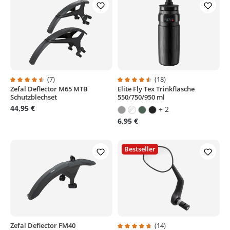
(7)
(18)
Zefal Deflector M65 MTB
Elite Fly Tex Trinkflasche
Durchschnittliche Bewertung von 4.5 von 5 Sternen
Durchschnittliche Bewertung von
Schutzblechset
550/750/950 ml
44,95 €
+ 2
6,95 €
Bestseller
Zefal Deflector FM40
(14)