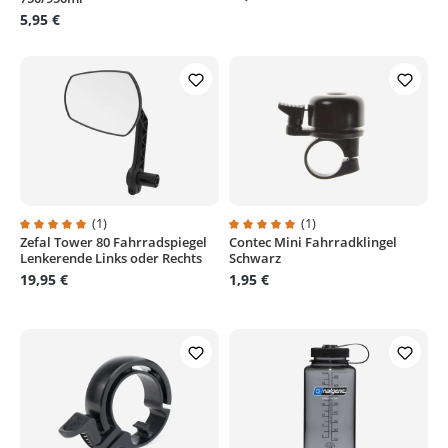
5,95 €
(1)
(1)
Zefal Tower 80 Fahrradspiegel
Contec Mini Fahrradklingel
Durchschnittliche Bewertung von 5 von 5 Sternen
Durchschnittliche Bewertung von
Lenkerende Links oder Rechts
Schwarz
19,95 €
1,95 €