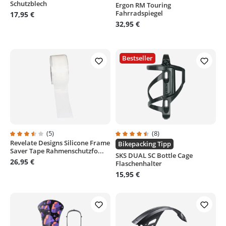
Schutzblech
Ergon RM Touring
Durchschnittliche Bewertung von
Fahrradspiegel
17,95 €
32,95 €
Bestseller
(5)
(8)
Revelate Designs Silicone Frame
Durchschnittliche Bewertung von 3.6 von 5 Sternen
Durchschnittliche Bewertung von
Bikepacking Tipp
Saver Tape Rahmenschutzfo...
SKS DUAL SC Bottle Cage
26,95 €
Flaschenhalter
15,95 €