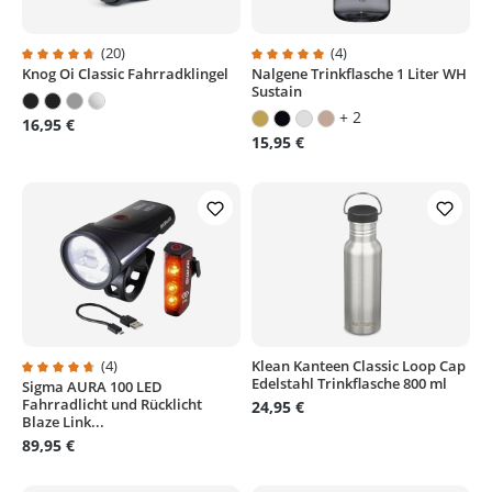
(20)
(4)
Knog Oi Classic Fahrradklingel
Nalgene Trinkflasche 1 Liter WH
Durchschnittliche Bewertung von 4.8 von 5 Sternen
Durchschnittliche Bewertung von
Sustain
+ 2
16,95 €
15,95 €
(4)
Klean Kanteen Classic Loop Cap
Edelstahl Trinkflasche 800 ml
Sigma AURA 100 LED
Durchschnittliche Bewertung von 4.7 von 5 Sternen
Fahrradlicht und Rücklicht
24,95 €
Blaze Link...
89,95 €