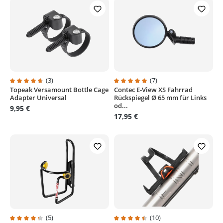
(3)
(7)
Topeak Versamount Bottle Cage
Contec E-View XS Fahrrad
Durchschnittliche Bewertung von 4.6 von 5 Sternen
Durchschnittliche Bewertung von
Adapter Universal
Rückspiegel Ø 65 mm für Links
od...
9,95 €
17,95 €
(5)
(10)