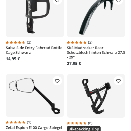
(2)
(2)
Salsa Side Entry Fahrrad Bottle
SKS Mudrocker Rear
Durchschnittliche Bewertung von 4.5 von 5 Sternen
Durchschnittliche Bewertung von
Cage Schwarz
Schutzblech hinten Schwarz 27.5
- 29"
14,95 €
27,95 €
(1)
(6)
Zefal Espion E100 Cargo Spiegel
Durchschnittliche Bewertung von 5 von 5 Sternen
Durchschnittliche Bewertung von
Bikepacking Tipp