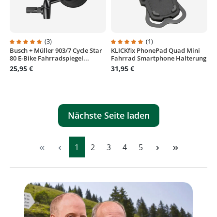
(3)
(1)
Busch + Müller 903/7 Cycle Star
KLICKfix PhonePad Quad Mini
Durchschnittliche Bewertung von 5 von 5 Sternen
Durchschnittliche Bewertung von
80 E-Bike Fahrradspiegel...
Fahrrad Smartphone Halterung
25,95 €
31,95 €
Nächste Seite laden
Seite
Seite
Seite
Seite
Seite
1
2
3
4
5