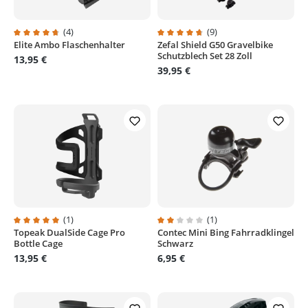
(4)
(9)
Elite Ambo Flaschenhalter
Zefal Shield G50 Gravelbike
Durchschnittliche Bewertung von 4.7 von 5 Sternen
Durchschnittliche Bewertung von
Schutzblech Set 28 Zoll
13,95 €
39,95 €
(1)
(1)
Topeak DualSide Cage Pro
Contec Mini Bing Fahrradklingel
Durchschnittliche Bewertung von 5 von 5 Sternen
Durchschnittliche Bewertung von
Bottle Cage
Schwarz
13,95 €
6,95 €