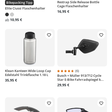
Restrap Side Release Bottle
Durchschnittliche Bewertung von 4.3 von 5 Sternen
Durchschnittliche Bewertung von
Bikepacking Tipp
Cage Flaschenhalter
Elite Ciussi Flaschenhalter
16,95 €
10,95 €
ab
Klean Kanteen Wide Loop Cap
(6)
Edelstahl Trinkflasche 1.18 L
Busch + Müller 913/712 Cycle
Durchschnittliche Bewertung von
Star E-Bike Fahrradspiegel k...
35,95 €
29,95 €