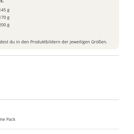
n:
145 g
170 g
200 g
ndest du in den Produktbildern der jeweiligen Größen.
ame Pack