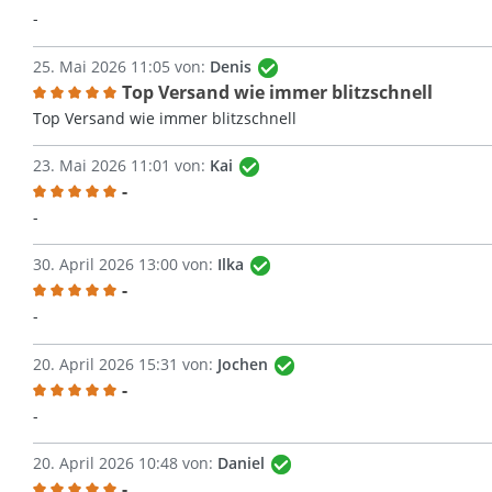
Bewertung mit 5 von 5 Sternen
-
25. Mai 2026 11:05 von:
Denis
Top Versand wie immer blitzschnell
Bewertung mit 5 von 5 Sternen
Top Versand wie immer blitzschnell
23. Mai 2026 11:01 von:
Kai
-
Bewertung mit 5 von 5 Sternen
-
30. April 2026 13:00 von:
Ilka
-
Bewertung mit 5 von 5 Sternen
-
20. April 2026 15:31 von:
Jochen
-
Bewertung mit 5 von 5 Sternen
-
20. April 2026 10:48 von:
Daniel
-