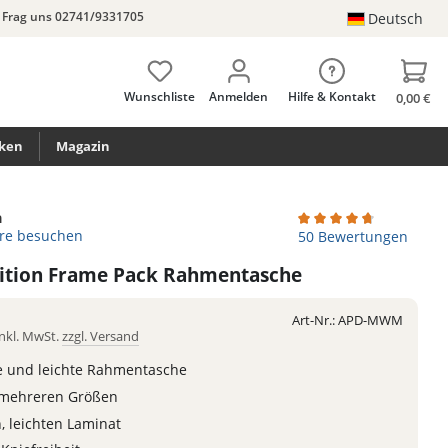
Frag uns 02741/9331705
Deutsch
Wunschliste
Anmelden
Hilfe & Kontakt
0,00 €
ken
Magazin
a
ore besuchen
Durchschnittliche Bew
50 Bewertungen
ition Frame Pack Rahmentasche
Art-Nr.:
APD-MWM
Inkl. MwSt.
zzgl. Versand
e und leichte Rahmentasche
n mehreren Größen
, leichten Laminat