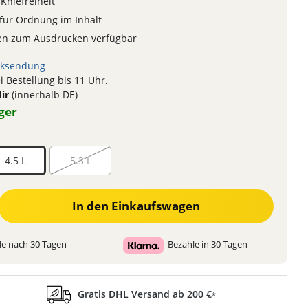
Kniefreiheit
für Ordnung im Inhalt
en zum Ausdrucken verfügbar
ksendung
 Bestellung bis 11 Uhr.
dir
(innerhalb DE)
ger
4.5 L
5.3 L
 den gewünschten Wert ein oder benutze die Schaltflächen um die Anzahl zu 
In den Einkaufswagen
e nach 30 Tagen
Bezahle in 30 Tagen
Gratis DHL Versand ab 200 €
*