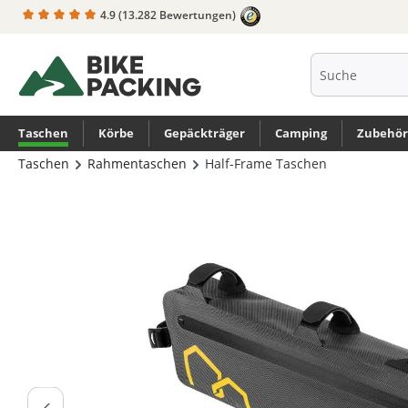
4.9
(13.282 Bewertungen)
springen
Zur Hauptnavigation springen
Taschen
Körbe
Gepäckträger
Camping
Zubehör
Taschen
Rahmentaschen
Half-Frame Taschen
Bildergalerie überspringen