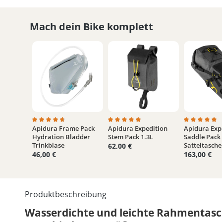
Mach dein Bike komplett
Apidura Frame Pack
Apidura Expedition
Apidura Exp
Durchschnittliche Bewertung von 4.7 von 5 Sternen
Durchschnittliche Bewertung von 
Durchschnit
Hydration Bladder
Stem Pack 1.3L
Saddle Pack
Trinkblase
Satteltasche
62,00 €
46,00 €
163,00 €
Produktbeschreibung
Wasserdichte und leichte Rahmentasc