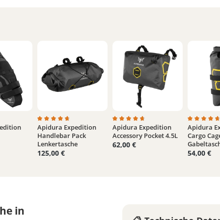
edition
Apidura Expedition
Apidura Expedition
Apidura E
4.9 von 5 Sternen
tliche Bewertung von 4.9 von 5 Sternen
Durchschnittliche Bewertung von 4.7 von 5 Sternen
Durchschnittliche Bewertung von
Durchschn
Handlebar Pack
Accessory Pocket 4.5L
Cargo Cag
Lenkertasche
Gabeltasc
62,00 €
125,00 €
54,00 €
he in