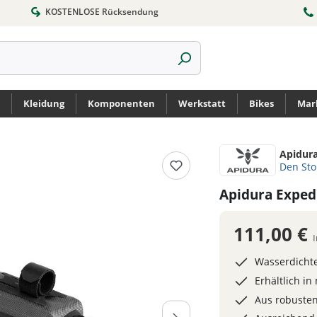
KOSTENLOSE Rücksendung
Kleidung
Komponenten
Werkstatt
Bikes
Mar
Apidur
Den St
Apidura Exped
111,00 €
Wasserdicht
Erhältlich i
Aus robusten