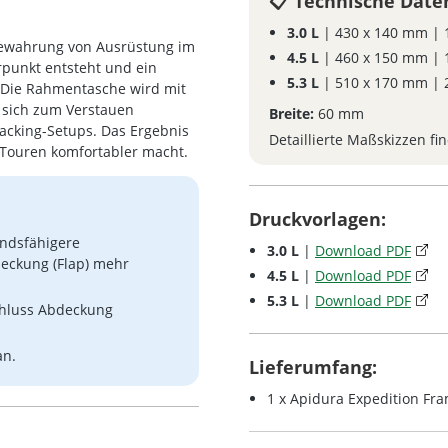
Technische Date
3.0 L
| 430 x 140 mm | 
bewahrung von Ausrüstung im
4.5 L
| 460 x 150 mm | 
rpunkt entsteht und ein
5.3 L
| 510 x 170 mm | 
. Die Rahmentasche wird mit
t sich zum Verstauen
Breite:
60 mm
cking-Setups. Das Ergebnis
Detaillierte Maßskizzen fi
 Touren komfortabler macht.
Druckvorlagen:
andsfähigere
3.0 L
|
Download PDF
deckung (Flap) mehr
4.5 L
|
Download PDF
5.3 L
|
Download PDF
hluss Abdeckung
an.
Lieferumfang:
1 x Apidura Expedition Fr