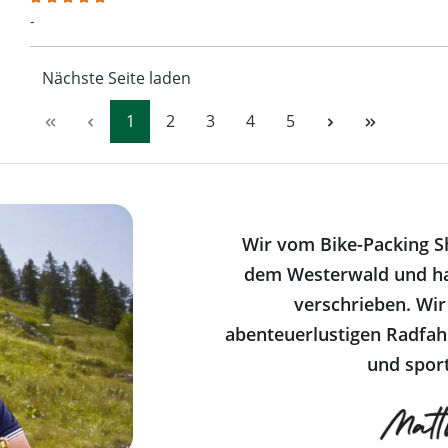
Bewertung mit 5 von 5 Sternen
-
Nächste Seite laden
Seite
Seite
Seite
Seite
Seite
1
2
3
4
5
Wir vom Bike-Packing S
dem Westerwald und ha
verschrieben. Wir
abenteuerlustigen Radfahr
und sport