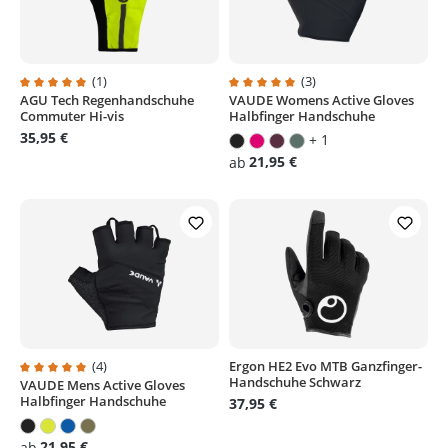
(1)
(3)
AGU Tech Regenhandschuhe
VAUDE Womens Active Gloves
Durchschnittliche Bewertung von 5 von 5 Sternen
Durchschnittliche Bewertung von
Commuter Hi-vis
Halbfinger Handschuhe
35,95 €
+ 1
21,95 €
ab
(4)
Ergon HE2 Evo MTB Ganzfinger-
Handschuhe Schwarz
VAUDE Mens Active Gloves
Durchschnittliche Bewertung von 5 von 5 Sternen
Halbfinger Handschuhe
37,95 €
21,95 €
ab