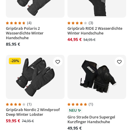
(4)
(3)
GripGrab Polaris 2
GripGrab RIDE 2 Wasserdichte
Durchschnittliche Bewertung von 4.7 von 5 Sternen
Durchschnittliche Bewertung von
Wasserdichte Winter
Winter Handschuhe
Handschuhe
44,95 €
54,95 €
85,95 €
-20%
(1)
(1)
GripGrab Nordic 2 Windproof
Durchschnittliche Bewertung von 4 von 5 Sternen
Durchschnittliche Bewertung von
NEU ✨
Deep Winter Lobster
Giro Strade Dure Supergel
59,95 €
74,95 €
Kurzfinger Handschuhe
49,95 €