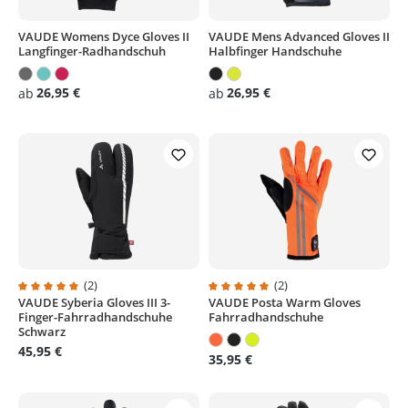
VAUDE Womens Dyce Gloves II
VAUDE Mens Advanced Gloves II
Langfinger-Radhandschuh
Halbfinger Handschuhe
26,95 €
26,95 €
ab
ab
(2)
(2)
VAUDE Syberia Gloves III 3-
VAUDE Posta Warm Gloves
Durchschnittliche Bewertung von 5 von 5 Sternen
Durchschnittliche Bewertung von
Finger-Fahrradhandschuhe
Fahrradhandschuhe
Schwarz
45,95 €
35,95 €