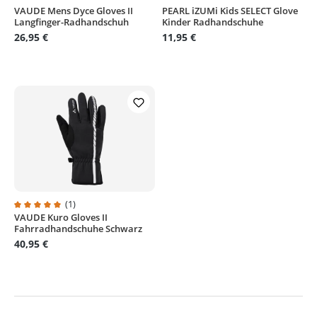
VAUDE Mens Dyce Gloves II
PEARL iZUMi Kids SELECT Glove
Langfinger-Radhandschuh
Kinder Radhandschuhe
26,95 €
11,95 €
(1)
VAUDE Kuro Gloves II
Durchschnittliche Bewertung von 5 von 5 Sternen
Fahrradhandschuhe Schwarz
40,95 €