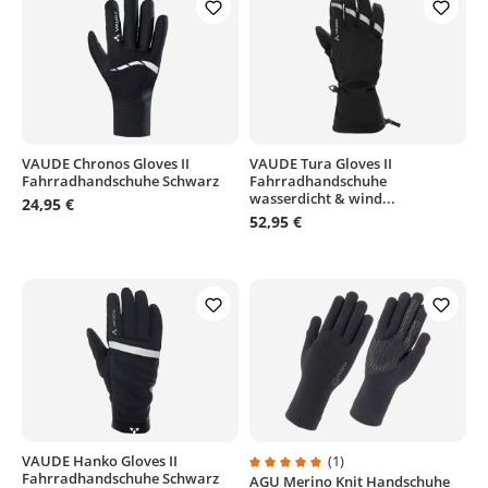
VAUDE Chronos Gloves II
VAUDE Tura Gloves II
Fahrradhandschuhe Schwarz
Fahrradhandschuhe
wasserdicht & wind...
24,95 €
52,95 €
VAUDE Hanko Gloves II
(1)
Fahrradhandschuhe Schwarz
AGU Merino Knit Handschuhe
Durchschnittliche Bewertung von