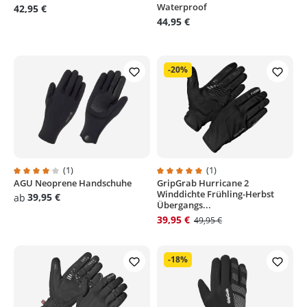
Waterproof
42,95 €
44,95 €
-20%
(1)
(1)
AGU Neoprene Handschuhe
GripGrab Hurricane 2
Durchschnittliche Bewertung von 4 von 5 Sternen
Durchschnittliche Bewertung von
Winddichte Frühling-Herbst
39,95 €
ab
Übergangs...
39,95 €
49,95 €
-18%