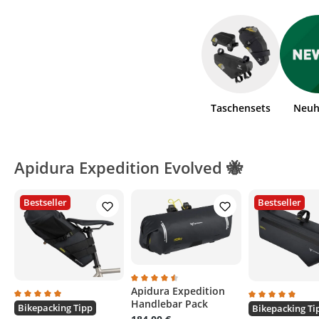
Taschensets
Neuh
Apidura Expedition Evolved 🐝
Bestseller
Bestseller
Apidura Expedition
Durchschnittliche Bewertung von 4.6 v
Handlebar Pack
Durchschnittliche Bewertung von 4.9 von 5 Sternen
Bikepacking Tipp
Durchschnittli
Bikepacking Ti