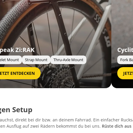
Cyclite Neuheiten 2026
Fork Bag
Hydration Vest
Nano Bags
JETZT ENTDECKEN
gen Setup
auchst, direkt bei dir bzw. an deinem Fahrrad. Ein einfacher Rucks
hsten Ausflug auf zwei Rädern bekommst du bei uns.
Rüste dich aus 