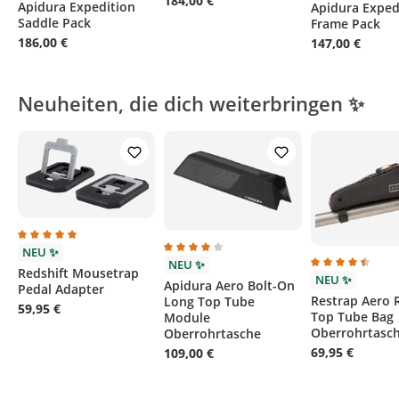
184,00 €
Apidura Expedition
Apidura Exped
Saddle Pack
Frame Pack
186,00 €
147,00 €
Neuheiten, die dich weiterbringen ✨
Durchschnittliche Bewertung von 5 von 5 Sternen
NEU ✨
Durchschnittliche Bewertung von 4 von
NEU ✨
Redshift Mousetrap
Durchschnittli
NEU ✨
Apidura Aero Bolt-On
Pedal Adapter
Restrap Aero 
Long Top Tube
59,95 €
Top Tube Bag
Module
Oberrohrtasch
Oberrohrtasche
69,95 €
109,00 €