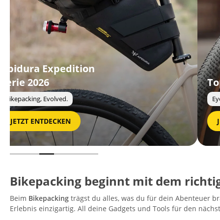
Topeak Zi:RAK
Eyelet Mount
Strap Mount
Thru-Axle Mount
JETZT ENTDECKEN
Bikepacking beginnt mit dem richti
Beim
Bikepacking
trägst du alles, was du für dein Abenteuer br
Erlebnis einzigartig. All deine Gadgets und Tools für den näc