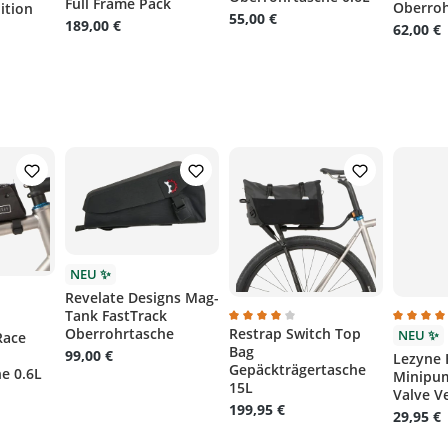
Full Frame Pack
Oberroh
ition
55,00 €
189,00 €
62,00 €
NEU ✨
 5 Sternen
Revelate Designs Mag-
che Bewertung von 4.5 von 5 Sternen
Tank FastTrack
Oberrohrtasche
Restrap Switch Top
Durchschnittliche Bewertung von
Durchsc
NEU ✨
Race
Bag
99,00 €
Lezyne 
Gepäckträgertasche
e 0.6L
Minipum
15L
Valve Ve
199,95 €
29,95 €