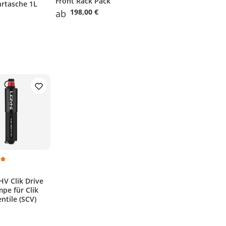
Front Rack Pack
rtasche 1L
198,00 €
ab
 4 von 5 Sternen
hnittliche Bewertung von 5 von 5 Sternen
HV Clik Drive
pe für Clik
ntile (SCV)