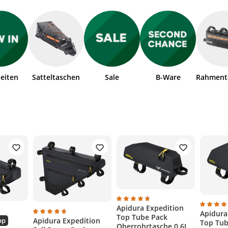
eiten
Satteltaschen
Sale
B-Ware
Rahment
Apidura Expedition
on 5 Sternen
Durchschnittliche Bewertung von
Apidura
Durchsc
Top Tube Pack
che Bewertung von 4.9 von 5 Sternen
Apidura Expedition
pp
Durchschnittliche Bewertung von 4.8 von 5 Sternen
Top Tub
Oberrohrtasche 0.6L