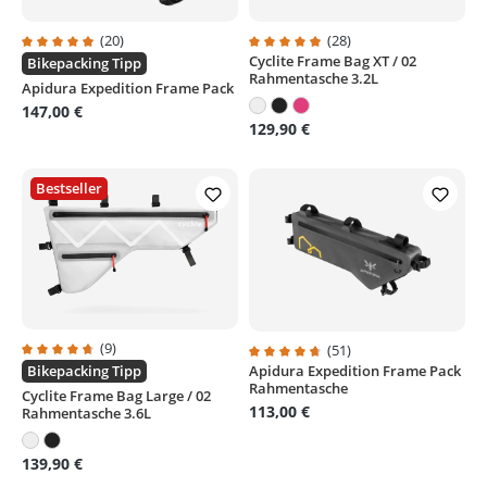
(20)
(28)
Cyclite Frame Bag XT / 02
Durchschnittliche Bewertung von 4.9 von 5 Sternen
Durchschnittliche Bewertung von
Bikepacking Tipp
Rahmentasche 3.2L
Apidura Expedition Frame Pack
147,00 €
129,90 €
Bestseller
(9)
(51)
Durchschnittliche Bewertung von 4.7 von 5 Sternen
Apidura Expedition Frame Pack
Bikepacking Tipp
Durchschnittliche Bewertung von
Rahmentasche
Cyclite Frame Bag Large / 02
113,00 €
Rahmentasche 3.6L
139,90 €