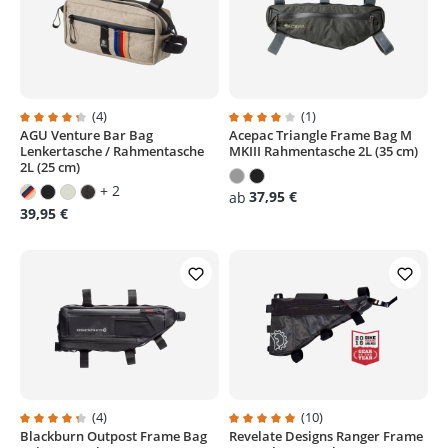
(4)
(1)
AGU Venture Bar Bag
Acepac Triangle Frame Bag M
Durchschnittliche Bewertung von 4.2 von 5 Sternen
Durchschnittliche Bewertung von
Lenkertasche / Rahmentasche
MKIII Rahmentasche 2L (35 cm)
2L (25 cm)
+ 2
37,95 €
ab
39,95 €
(4)
(10)
Blackburn Outpost Frame Bag
Revelate Designs Ranger Frame
Durchschnittliche Bewertung von 4.2 von 5 Sternen
Durchschnittliche Bewertung von