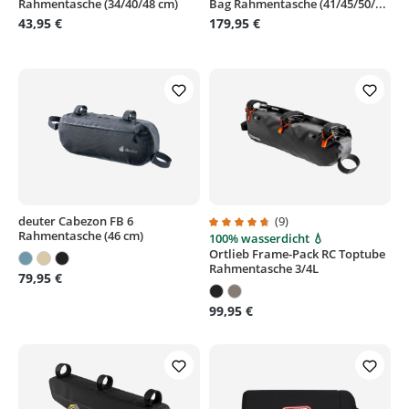
Rahmentasche (34/40/48 cm)
Bag Rahmentasche (41/45/50/...
43,95 €
179,95 €
deuter Cabezon FB 6
(9)
Rahmentasche (46 cm)
100% wasserdicht 💧
Durchschnittliche Bewertung von
Ortlieb Frame-Pack RC Toptube
Rahmentasche 3/4L
79,95 €
99,95 €