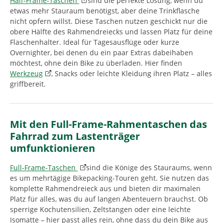
Half-Frame-Taschen
sind die perfekte Lösung, wenn du
etwas mehr Stauraum benötigst, aber deine Trinkflasche
nicht opfern willst. Diese Taschen nutzen geschickt nur die
obere Hälfte des Rahmendreiecks und lassen Platz für deine
Flaschenhalter. Ideal für Tagesausflüge oder kurze
Overnighter, bei denen du ein paar Extras dabeihaben
möchtest, ohne dein Bike zu überladen. Hier finden
Werkzeug
, Snacks oder leichte Kleidung ihren Platz – alles
griffbereit.
Mit den Full-Frame-Rahmentaschen das
Fahrrad zum Lastenträger
umfunktionieren
Full-Frame-Taschen
sind die Könige des Stauraums, wenn
es um mehrtägige Bikepacking-Touren geht. Sie nutzen das
komplette Rahmendreieck aus und bieten dir maximalen
Platz für alles, was du auf langen Abenteuern brauchst. Ob
sperrige Kochutensilien, Zeltstangen oder eine leichte
Isomatte – hier passt alles rein, ohne dass du dein Bike aus