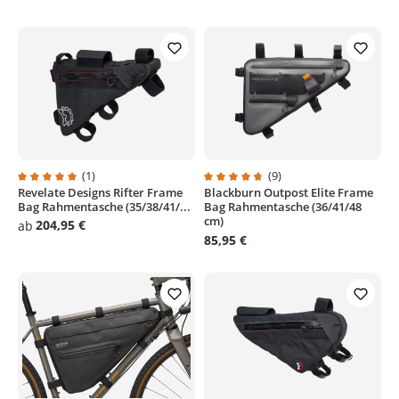
(1)
(9)
Revelate Designs Rifter Frame
Blackburn Outpost Elite Frame
Durchschnittliche Bewertung von 5 von 5 Sternen
Durchschnittliche Bewertung von
Bag Rahmentasche (35/38/41/...
Bag Rahmentasche (36/41/48
cm)
204,95 €
ab
85,95 €