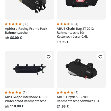
(30)
(4)
Apidura Racing Frame Pack
ABUS Chain Bag ST 2012
Durchschnittliche Bewertung von 4.6 von 5 Sternen
Durchschnittliche Bewertung von
Rahmentasche
Rahmentasche für
Kettenschlösser 0.6L
66,00 €
ab
19,95 €
(1)
(1)
Miss Grape Internode 4/5/6L
ABUS Oryde ST 2200
Durchschnittliche Bewertung von 5 von 5 Sternen
Durchschnittliche Bewertung von
Waterproof Rahmentasche
Rahmentasche Schwarz 1.2L
110,00 €
ab
21,95 €