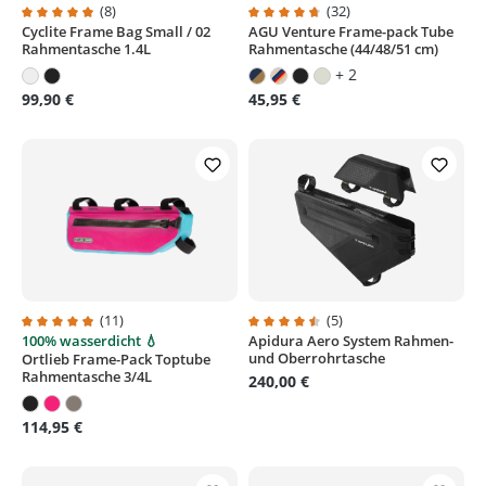
(8)
(32)
Cyclite Frame Bag Small / 02
AGU Venture Frame-pack Tube
Durchschnittliche Bewertung von 4.8 von 5 Sternen
Durchschnittliche Bewertung von
Rahmentasche 1.4L
Rahmentasche (44/48/51 cm)
+ 2
99,90 €
45,95 €
(11)
(5)
100% wasserdicht 💧
Apidura Aero System Rahmen-
Durchschnittliche Bewertung von 4.9 von 5 Sternen
Durchschnittliche Bewertung von
und Oberrohrtasche
Ortlieb Frame-Pack Toptube
Rahmentasche 3/4L
240,00 €
114,95 €