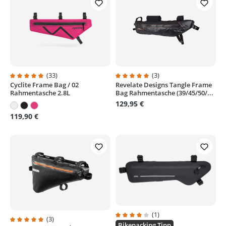
(33)
(3)
Cyclite Frame Bag / 02
Revelate Designs Tangle Frame
Durchschnittliche Bewertung von 4.8 von 5 Sternen
Durchschnittliche Bewertung von
Rahmentasche 2.8L
Bag Rahmentasche (39/45/50/...
129,95 €
119,90 €
(1)
(3)
Durchschnittliche Bewertung von
Bikepacking Tipp