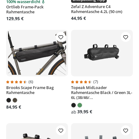
100% wasserdicht 💧
Durchschnittliche Bewertung von 5 von 5 Sternen
Zefal Z Adventure C4
Ortlieb Frame-Pack
Rahmentasche 4.2L (50 cm)
Rahmentasche
44,95 €
129,95 €
(6)
(7)
Brooks Scape Frame Bag
Topeak MidLoader
Durchschnittliche Bewertung von 4.6 von 5 Sternen
Durchschnittliche Bewertung von
Rahmentasche
Rahmentasche Black / Green 3L-
6L (38/46/...
84,95 €
39,95 €
ab