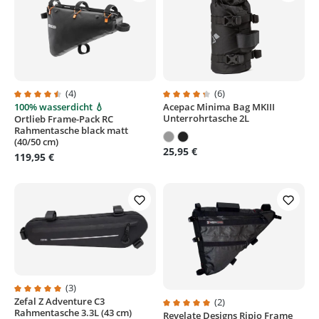
(4)
(6)
100% wasserdicht 💧
Acepac Minima Bag MKIII
Durchschnittliche Bewertung von 4.5 von 5 Sternen
Durchschnittliche Bewertung von
Unterrohrtasche 2L
Ortlieb Frame-Pack RC
Rahmentasche black matt
(40/50 cm)
25,95 €
119,95 €
(3)
Zefal Z Adventure C3
Durchschnittliche Bewertung von 5 von 5 Sternen
(2)
Rahmentasche 3.3L (43 cm)
Revelate Designs Ripio Frame
Durchschnittliche Bewertung von