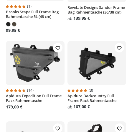
(1)
Revelate Designs Sandur Frame
Brooks Scape Full Frame Bag
Bag Rahmentasche (36/38 cm)
Durchschnittliche Bewertung von 5 von 5 Sternen
Rahmentasche 5L (48 cm)
139,95 €
ab
99,95 €
(14)
(3)
Apidura Expedition Full Frame
Apidura Backcountry Full
Durchschnittliche Bewertung von 4.6 von 5 Sternen
Durchschnittliche Bewertung von
Pack Rahmentasche
Frame Pack Rahmentasche
167,00 €
179,00 €
ab