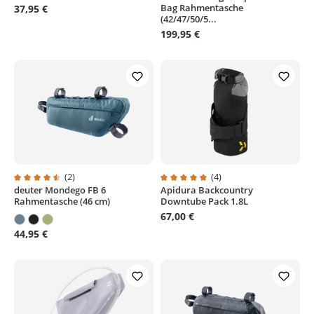
Bag Rahmentasche
37,95 €
(42/47/50/5...
199,95 €
(2)
(4)
deuter Mondego FB 6
Apidura Backcountry
Durchschnittliche Bewertung von 4.5 von 5 Sternen
Durchschnittliche Bewertung von
Rahmentasche (46 cm)
Downtube Pack 1.8L
67,00 €
44,95 €