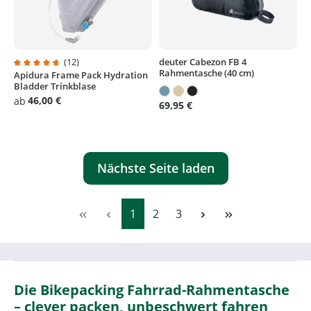
(12)
deuter Cabezon FB 4
Rahmentasche (40 cm)
Apidura Frame Pack Hydration
Durchschnittliche Bewertung von 4.7 von 5 Sternen
Bladder Trinkblase
46,00 €
ab
69,95 €
Nächste Seite laden
Seite
Seite
Seite
1
2
3
Die Bikepacking Fahrrad-Rahmentasche
– clever packen, unbeschwert fahren