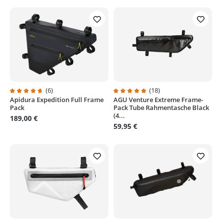
(6)
(18)
Apidura Expedition Full Frame
AGU Venture Extreme Frame-
Durchschnittliche Bewertung von 4.8 von 5 Sternen
Durchschnittliche Bewertung von
Pack
Pack Tube Rahmentasche Black
(4...
189,00 €
59,95 €