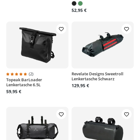
52,95 €
(2)
Revelate Designs Sweetroll
Lenkertasche Schwarz
Topeak BarLoader
Durchschnittliche Bewertung von 5 von 5 Sternen
Lenkertasche 6.5L
129,95 €
59,95 €