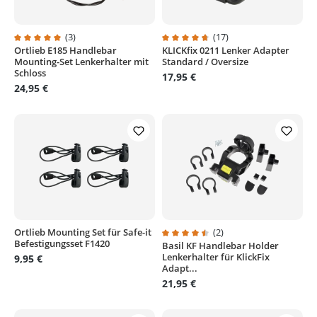
(3)
(17)
Ortlieb E185 Handlebar
KLICKfix 0211 Lenker Adapter
Durchschnittliche Bewertung von 5 von 5 Sternen
Durchschnittliche Bewertung von
Mounting-Set Lenkerhalter mit
Standard / Oversize
Schloss
17,95 €
24,95 €
Ortlieb Mounting Set für Safe-it
(2)
Befestigungsset F1420
Basil KF Handlebar Holder
Durchschnittliche Bewertung von
Lenkerhalter für KlickFix
9,95 €
Adapt...
21,95 €