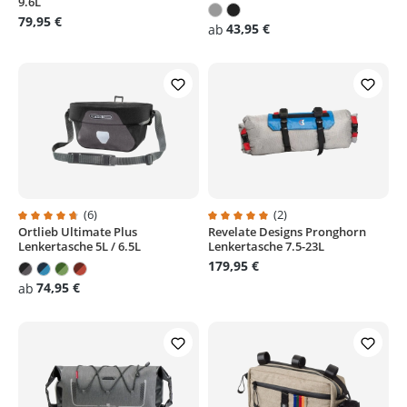
9.6L
79,95 €
43,95 €
ab
(6)
(2)
Ortlieb Ultimate Plus
Revelate Designs Pronghorn
Durchschnittliche Bewertung von 4.8 von 5 Sternen
Durchschnittliche Bewertung von
Lenkertasche 5L / 6.5L
Lenkertasche 7.5-23L
179,95 €
74,95 €
ab