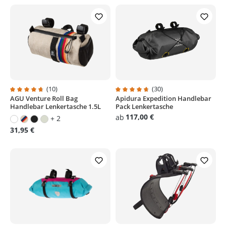
(10)
(30)
AGU Venture Roll Bag
Apidura Expedition Handlebar
Durchschnittliche Bewertung von 4.7 von 5 Sternen
Durchschnittliche Bewertung von
Handlebar Lenkertasche 1.5L
Pack Lenkertasche
117,00 €
ab
+ 2
31,95 €