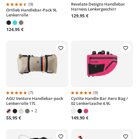
(9)
Revelate Designs Handlebar
Harness Lenkergeschirr
Ortlieb Handlebar-Pack 9L
Durchschnittliche Bewertung von 4.5 von 5 Sternen
Lenkerrolle
129,95 €
124,95 €
(7)
(9)
AGU Venture Handlebar-pack
Cyclite Handle Bar Aero Bag /
Durchschnittliche Bewertung von 5 von 5 Sternen
Durchschnittliche Bewertung von
Lenkerrolle 17L
02 Lenkertasche 4.9L
+ 2
55,95 €
149,90 €