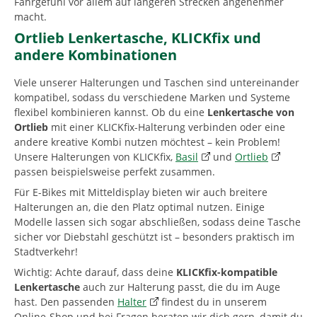
Fahrgefühl vor allem auf längeren Strecken angenehmer
macht.
Ortlieb Lenkertasche, KLICKfix und
andere Kombinationen
Viele unserer Halterungen und Taschen sind untereinander
kompatibel, sodass du verschiedene Marken und Systeme
flexibel kombinieren kannst. Ob du eine
Lenkertasche von
Ortlieb
mit einer KLICKfix-Halterung verbinden oder eine
andere kreative Kombi nutzen möchtest – kein Problem!
Unsere Halterungen von KLICKfix,
Basil
und
Ortlieb
passen beispielsweise perfekt zusammen.
Für E-Bikes mit Mitteldisplay bieten wir auch breitere
Halterungen an, die den Platz optimal nutzen. Einige
Modelle lassen sich sogar abschließen, sodass deine Tasche
sicher vor Diebstahl geschützt ist – besonders praktisch im
Stadtverkehr!
Wichtig: Achte darauf, dass deine
KLICKfix-kompatible
Lenkertasche
auch zur Halterung passt, die du im Auge
hast. Den passenden
Halter
findest du in unserem
Online-Shop und bei Fragen beraten wir dich gern, damit du