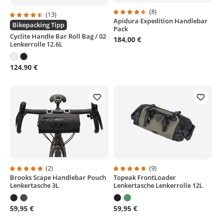
(8)
(13)
Apidura Expedition Handlebar
Durchschnittliche Bewertung von
Durchschnittliche Bewertung von 4.6 von 5 Sternen
Bikepacking Tipp
Pack
Cyclite Handle Bar Roll Bag / 02
184,00 €
Lenkerrolle 12.6L
124,90 €
(2)
(9)
Brooks Scape Handlebar Pouch
Topeak FrontLoader
Durchschnittliche Bewertung von 5 von 5 Sternen
Durchschnittliche Bewertung von
Lenkertasche 3L
Lenkertasche Lenkerrolle 12L
59,95 €
59,95 €