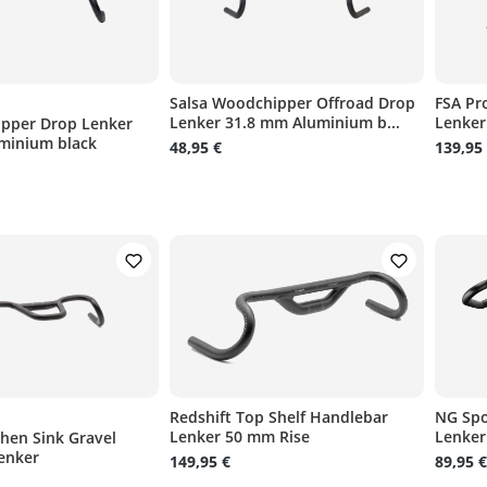
)
Salsa Woodchipper Offroad Drop
FSA Pr
Lenker 31.8 mm Aluminium b...
Lenker
ipper Drop Lenker
liche Bewertung von 5 von 5 Sternen
minium black
48,95 €
139,95
n
n
n
n
n
)
Redshift Top Shelf Handlebar
NG Spo
Lenker 50 mm Rise
Lenker
chen Sink Gravel
liche Bewertung von 5 von 5 Sternen
enker
149,95 €
89,95 €