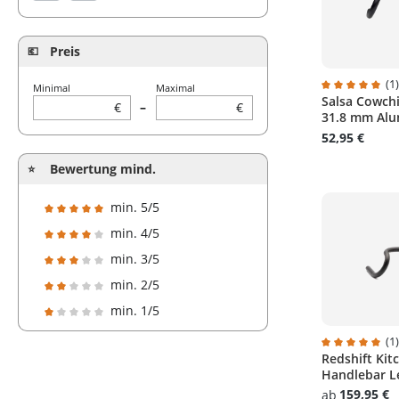
Preis
(1
Minimal
Maximal
Salsa Cowch
Durchschnitt
€
–
€
31.8 mm Alu
52,95 €
Bewertung mind.
min. 5/5
Filter hinzufügen: Minimum Bewertung von 5 von 5 Sterne
min. 4/5
Filter hinzufügen: Minimum Bewertung von 4 von 5 Sterne
min. 3/5
Filter hinzufügen: Minimum Bewertung von 3 von 5 Sterne
min. 2/5
Filter hinzufügen: Minimum Bewertung von 2 von 5 Sterne
min. 1/5
Filter hinzufügen: Minimum Bewertung von 1 von 5 Sterne
(1
Redshift Kit
Durchschnitt
Handlebar L
159,95 €
ab