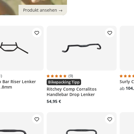
1)
(9)
 Bar Riser Lenker
Surly 
liche Bewertung von 5 von 5 Sternen
Durchschnittliche Bewertung von 5 von 5 S
Durchsc
Bikepacking Tipp
1.8mm
104,
ab
Ritchey Comp Corralitos
Handlebar Drop Lenker
54,95 €