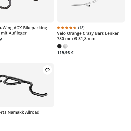
o-Wing AGX Bikepacking
(18)
 mit Auflieger
Velo Orange Crazy Bars Lenker
Durchschnittliche Bewertung von 4.7 
780 mm Ø 31,8 mm
 €
119,95 €
rts Namakk Allroad