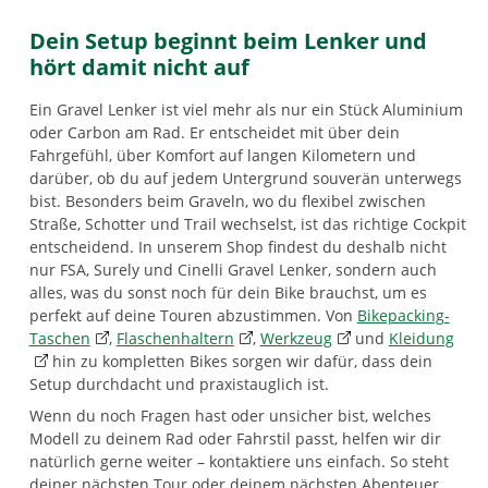
Dein Setup beginnt beim Lenker und
hört damit nicht auf
Ein Gravel Lenker ist viel mehr als nur ein Stück Aluminium
oder Carbon am Rad. Er entscheidet mit über dein
Fahrgefühl, über Komfort auf langen Kilometern und
darüber, ob du auf jedem Untergrund souverän unterwegs
bist. Besonders beim Graveln, wo du flexibel zwischen
Straße, Schotter und Trail wechselst, ist das richtige Cockpit
entscheidend. In unserem Shop findest du deshalb nicht
nur FSA, Surely und Cinelli Gravel Lenker, sondern auch
alles, was du sonst noch für dein Bike brauchst, um es
perfekt auf deine Touren abzustimmen. Von
Bikepacking-
Taschen
,
Flaschenhaltern
,
Werkzeug
und
Kleidung
hin zu kompletten Bikes sorgen wir dafür, dass dein
Setup durchdacht und praxistauglich ist.
Wenn du noch Fragen hast oder unsicher bist, welches
Modell zu deinem Rad oder Fahrstil passt, helfen wir dir
natürlich gerne weiter – kontaktiere uns einfach. So steht
deiner nächsten Tour oder deinem nächsten Abenteuer