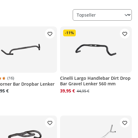
-11%
(16)
Cinelli Largo Handlebar Dirt Drop
Bar Gravel Lenker 560 mm
Corner Bar Dropbar Lenker
ternen
hnittliche Bewertung von 4.8 von 5 Sternen
95 €
39,95 €
44,95 €