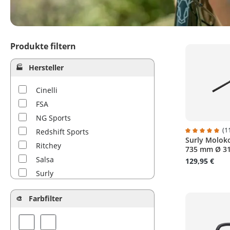
Produkte filtern
Hersteller
Cinelli
FSA
NG Sports
(1
Redshift Sports
Surly Moloko
Durchschnitt
Ritchey
735 mm Ø 3
Salsa
129,95 €
Surly
Velo Orange
Farbfilter