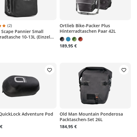
(2)
Ortlieb Bike-Packer Plus
Hinterradtaschen Paar 42L
 Scape Pannier Small
ternen
chnittliche Bewertung von 5 von 5 Sternen
adtasche 10-13L (Einzel...
189,95 €
QuickLock Adventure Pod
Old Man Mountain Ponderosa
Packtaschen-Set 26L
 €
184,95 €