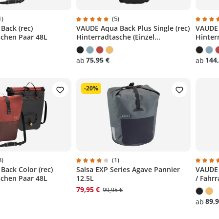
1)
(5)
Back (rec)
VAUDE Aqua Back Plus Single (rec)
VAUDE 
liche Bewertung von 5 von 5 Sternen
Durchschnittliche Bewertung von 5 von 5 S
Durchs
schen Paar 48L
Hinterradtasche (Einzel...
Hinter
75,95 €
144,
ab
ab
-20%
3)
(1)
ack Color (rec)
Salsa EXP Series Agave Pannier
VAUDE 
liche Bewertung von 4.8 von 5 Sternen
Durchschnittliche Bewertung von 4 von 5 S
Durchs
schen Paar 48L
12.5L
/ Fahr
79,95 €
99,95 €
89,9
ab