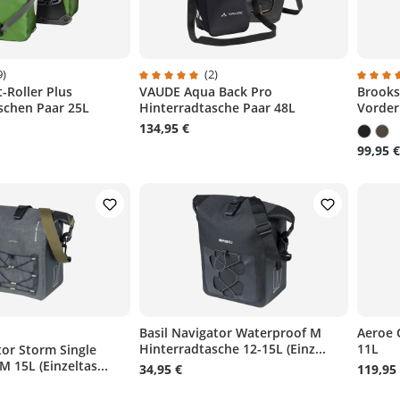
n
n
n
9)
(2)
n
t-Roller Plus
VAUDE Aqua Back Pro
Brooks
liche Bewertung von 4.9 von 5 Sternen
Durchschnittliche Bewertung von 5 von 5 S
Durchs
schen Paar 25L
Hinterradtasche Paar 48L
Vorderr
134,95 €
99,95 €
)
Basil Navigator Waterproof M
Aeroe 
Hinterradtasche 12-15L (Einz...
11L
tor Storm Single
liche Bewertung von 4 von 5 Sternen
M 15L (Einzeltas...
34,95 €
119,95