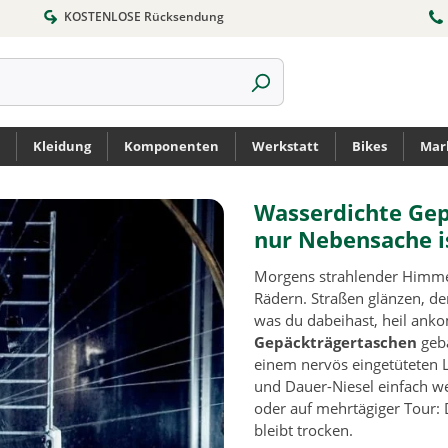
KOSTENLOSE Rücksendung
Kleidung
Komponenten
Werkstatt
Bikes
Mar
Wasserdichte Gep
nur Nebensache i
Morgens strahlender Himmel,
Rädern. Straßen glänzen, d
was du dabeihast, heil an
Gepäckträgertaschen
geba
einem nervös eingetüteten L
und Dauer-Niesel einfach w
oder auf mehrtägiger Tour: 
bleibt trocken.