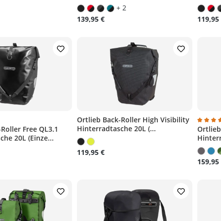
+ 2
139,95 €
119,95
)
Ortlieb Back-Roller High Visibility
Hinterradtasche 20L (...
-Roller Free QL3.1
Ortlieb
liche Bewertung von 5 von 5 Sternen
Durchs
che 20L (Einze...
Hinter
119,95 €
159,95
n