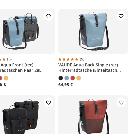
(5)
(9)
Aqua Front (rec)
VAUDE Aqua Back Single (rec)
chnittliche Bewertung von 5 von 5 Sternen
Durchschnittliche Bewertung von 5 v
radtaschen Paar 28L
Hinterradtasche (Einzeltasch...
5 €
64,95 €