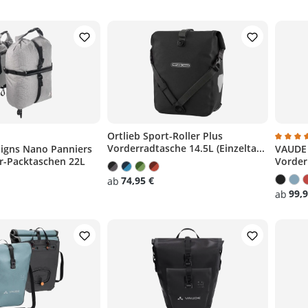
)
Ortlieb Sport-Roller Plus
Vorderradtasche 14.5L (Einzelta...
signs Nano Panniers
VAUDE 
liche Bewertung von 5 von 5 Sternen
Durchs
r-Packtaschen 22L
Vorder
74,95 €
ab
99,9
ab