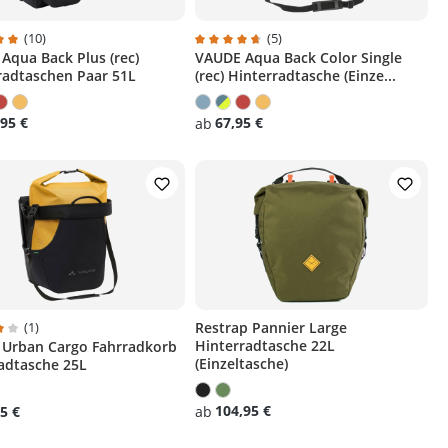
(10)
(5)
Aqua Back Plus (rec)
VAUDE Aqua Back Color Single
ternen
chnittliche Bewertung von 5 von 5 Sternen
Durchschnittliche Bewertung von 4.8 
radtaschen Paar 51L
(rec) Hinterradtasche (Einze...
95 €
67,95 €
ab
(1)
Restrap Pannier Large
Hinterradtasche 22L
Urban Cargo Fahrradkorb
ternen
chnittliche Bewertung von 4 von 5 Sternen
(Einzeltasche)
radtasche 25L
104,95 €
5 €
ab