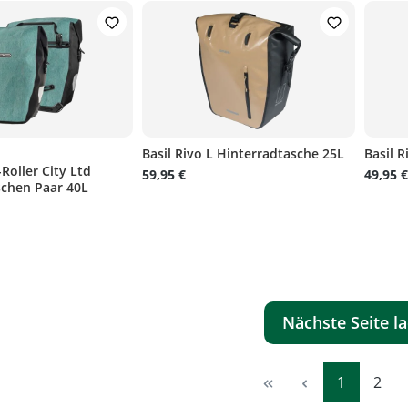
)
Basil Rivo L Hinterradtasche 25L
Basil 
Roller City Ltd
liche Bewertung von 4 von 5 Sternen
59,95 €
49,95 €
schen Paar 40L
Nächste Seite l
Seite
Seite
1
2