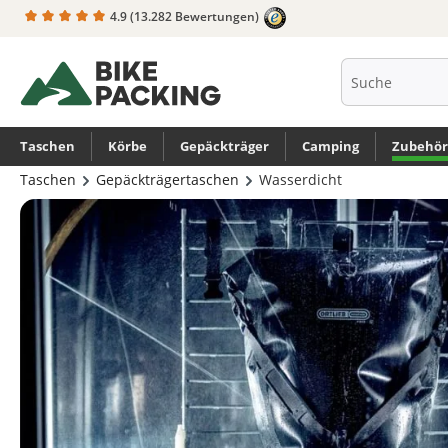
4.9
(13.282 Bewertungen)
springen
Zur Hauptnavigation springen
Taschen
Körbe
Gepäckträger
Camping
Zubehör
Taschen
Gepäckträgertaschen
Wasserdicht