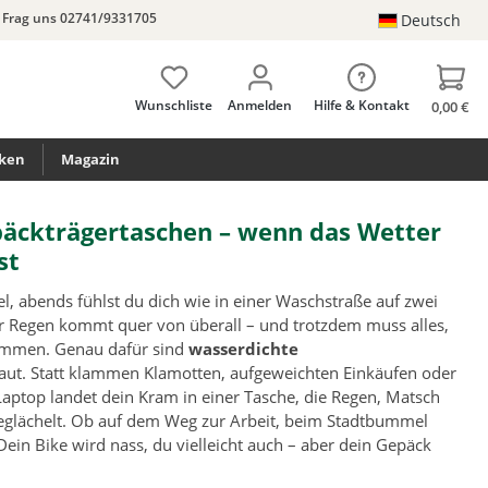
Frag uns 02741/9331705
Deutsch
Wunschliste
Anmelden
Hilfe & Kontakt
0,00 €
ken
Magazin
äckträgertaschen – wenn das Wetter
st
 abends fühlst du dich wie in einer Waschstraße auf zwei
er Regen kommt quer von überall – und trotzdem muss alles,
kommen. Genau dafür sind
wasserdichte
ut. Statt klammen Klamotten, aufgeweichten Einkäufen oder
aptop landet dein Kram in einer Tasche, die Regen, Matsch
eglächelt. Ob auf dem Weg zur Arbeit, beim Stadtbummel
Dein Bike wird nass, du vielleicht auch – aber dein Gepäck