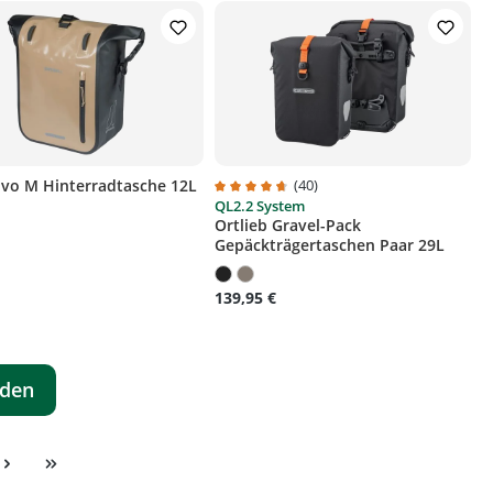
Rivo M Hinterradtasche 12L
(40)
QL2.2 System
Durchschnittliche Bewertung von 4.8 
Ortlieb Gravel-Pack
Gepäckträgertaschen Paar 29L
139,95 €
aden