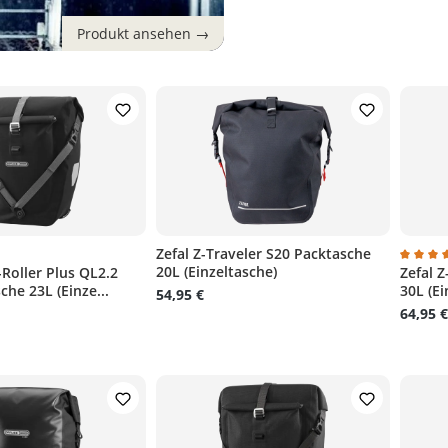
)
Zefal Z-Traveler S20 Packtasche
20L (Einzeltasche)
-Roller Plus QL2.2
Zefal 
liche Bewertung von 5 von 5 Sternen
Durchs
che 23L (Einze...
30L (Ei
54,95 €
64,95 €