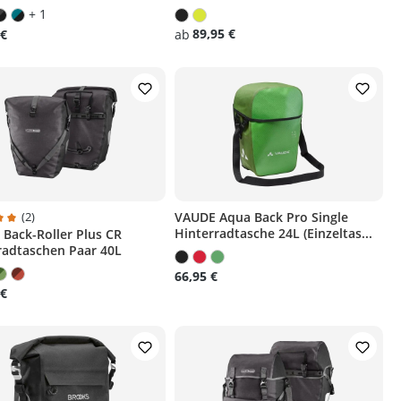
+ 1
89,95 €
 €
ab
(2)
VAUDE Aqua Back Pro Single
Hinterradtasche 24L (Einzeltas...
 Back-Roller Plus CR
chnittliche Bewertung von 5 von 5 Sternen
radtaschen Paar 40L
66,95 €
 €