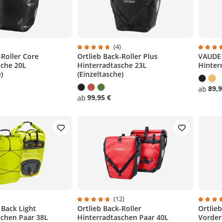
)
(4)
-Roller Core
Ortlieb Back-Roller Plus
VAUDE 
liche Bewertung von 4.6 von 5 Sternen
Durchschnittliche Bewertung von 4.7 von 5
Durchs
sche 20L
Hinterradtasche 23L
Hinterr
)
(Einzeltasche)
89,9
ab
99,95 €
ab
)
(12)
Back Light
Ortlieb Back-Roller
Ortlieb
liche Bewertung von 4.5 von 5 Sternen
Durchschnittliche Bewertung von 4.8 von 5
Durchs
schen Paar 38L
Hinterradtaschen Paar 40L
Vorder