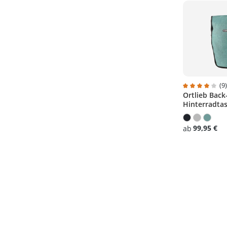
(9
Ortlieb Back-
Durchschnitt
Hinterradta
99,95 €
ab