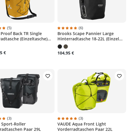
(5)
(6)
Proof Back TR Single
Brooks Scape Pannier Large
 Sternen
chnittliche Bewertung von 5 von 5 Sternen
Durchschnittliche Bewertung von 5 v
adtasche (Einzeltasche)...
Hinterradtasche 18-22L (Einzel...
5 €
104,95 €
(3)
(3)
 Sport-Roller
VAUDE Aqua Front Light
 Sternen
chnittliche Bewertung von 5 von 5 Sternen
Durchschnittliche Bewertung von 5 v
radtaschen Paar 29L
Vorderradtaschen Paar 22L