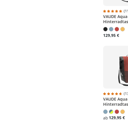
(1
VAUDE Aqua 
Durchschnitt
Hinterradta
129,95 €
(1
VAUDE Aqua B
Durchschnitt
Hinterradta
129,95 €
ab