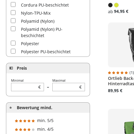
Cordura PU-beschichtet
94,95 €
ab
Nylon-TPU-Mix
Polyamid (Nylon)
Polyamid (Nylon) PU-
beschichtet
Polyester
Polyester PU-beschichtet
Polyester PVC-beschichtet
Reflex-Material
Preis
(1
Ortlieb Back
Durchschnitt
Minimal
Maximal
Hinterradtas
€
–
€
89,95 €
Bewertung mind.
min. 5/5
Filter hinzufügen: Minimum Bewertung von 5 von 5 Sterne
min. 4/5