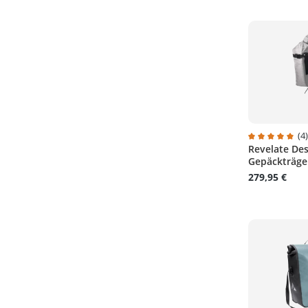
(4
Revelate De
Durchschnitt
Gepäckträge
279,95 €