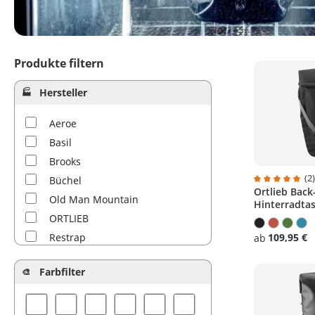
Produkte filtern
Hersteller
Aeroe
Basil
Brooks
(2
Büchel
Ortlieb Back
Durchschnitt
Old Man Mountain
Hinterradtas
ORTLIEB
Restrap
109,95 €
ab
Revelate Designs
Farbfilter
Salsa
Topeak
VAUDE