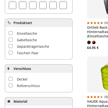
Zefal
Produktart
(6
Ortlieb Back
Durchschnitt
Hinterradta
Einzeltasche
(Einzeltasche
Gabeltasche
Gepäckträgertasche
64,95 €
Taschen Paar
Verschluss
Deckel
Rollverschluss
(8
Material
VAUDE Aqua 
Durchschnitt
Hinterradta