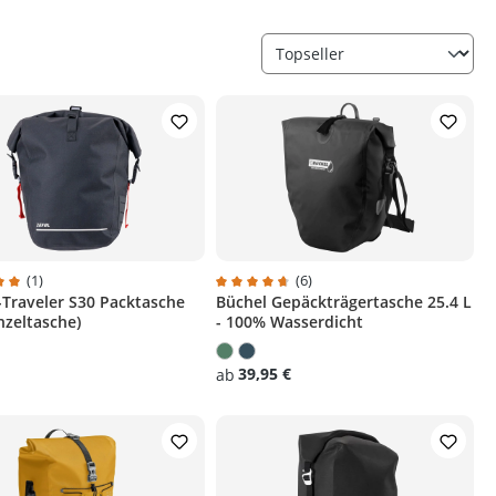
(1)
(6)
Z-Traveler S30 Packtasche
Büchel Gepäckträgertasche 25.4 L
chnittliche Bewertung von 5 von 5 Sternen
Durchschnittliche Bewertung von 4.7 
nzeltasche)
- 100% Wasserdicht
39,95 €
ab