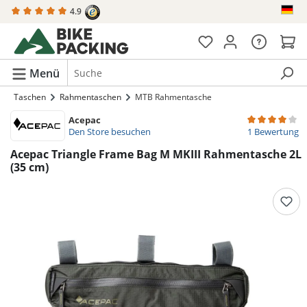
4.9
alt springen
Menü
Taschen
Rahmentaschen
MTB Rahmentasche
Acepac
Durchschnittli
Den Store besuchen
1 Bewertung
Acepac Triangle Frame Bag M MKIII Rahmentasche 2L
(35 cm)
Bildergalerie überspringen