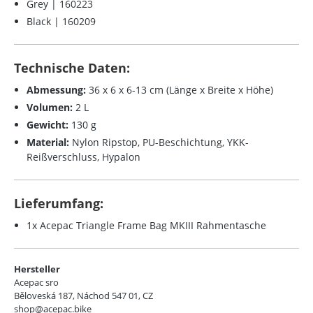
Grey | 160223
Black | 160209
Technische Daten:
Abmessung:
36 x 6 x 6-13 cm (Länge x Breite x Höhe)
Volumen:
2 L
Gewicht:
130 g
Material:
Nylon Ripstop, PU-Beschichtung, YKK-
Reißverschluss, Hypalon
Lieferumfang:
1x Acepac Triangle Frame Bag MKIII Rahmentasche
Hersteller
Acepac sro
Běloveská 187, Náchod 547 01, CZ
shop@acepac.bike