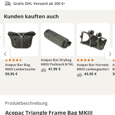
Gratis DHL Versand ab 200 €
*
Kunden kauften auch
Acepac Bar Drybag
MKIII Packsack 8/16L
Acepac Bar Bag
Acepac Bar Harness
A
Durchschnittliche Bewertung von 4.5 von 5 Sternen
Durchschnittliche Bew
D
41,95 €
MKIII Lenkertasche
ab
MKIII Lenkergeschirr
B
59,95 €
43,95 €
3
ab
Produktbeschreibung
Acepac Triangle Frame Bag MKIII