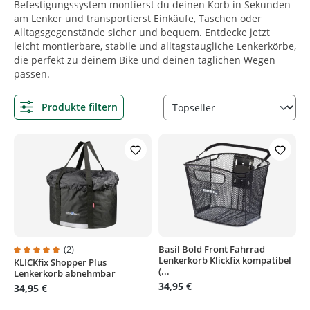
Befestigungssystem montierst du deinen Korb in Sekunden
am Lenker und transportierst Einkäufe, Taschen oder
Alltagsgegenstände sicher und bequem. Entdecke jetzt
leicht montierbare, stabile und alltagstaugliche Lenkerkörbe,
die perfekt zu deinem Bike und deinen täglichen Wegen
passen.
Produkte filtern
(2)
Basil Bold Front Fahrrad
Lenkerkorb Klickfix kompatibel
KLICKfix Shopper Plus
Durchschnittliche Bewertung von 5 von 5 Sternen
(...
Lenkerkorb abnehmbar
34,95 €
34,95 €