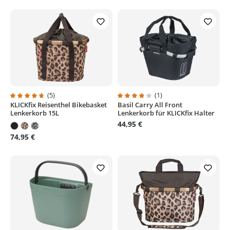
(5)
(1)
KLICKfix Reisenthel Bikebasket
Basil Carry All Front
Durchschnittliche Bewertung von 4.8 von 5 Sternen
Durchschnittliche Bewertung von
Lenkerkorb 15L
Lenkerkorb für KLICKfix Halter
44,95 €
74,95 €