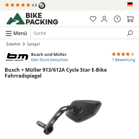
4.9
alt springen
Menü
Zubehör
Spiegel
Busch und Müller
Durchschnittli
Den Store besuchen
1 Bewertung
Busch + Müller 913/612A Cycle Star E-Bike
Fahrradspiegel
Bildergalerie überspringen