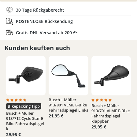
30 Tage Rückgaberecht
KOSTENLOSE Rücksendung
Gratis DHL Versand ab 200 €
*
Kunden kauften auch
Busch + Müller
913/801 VLME E-Bike
Busch + Müller
Durchschnittliche Bewertung von 4.8 von 5 Sternen
Durchschnittliche Bew
Bikepacking Tipp
Fahrradspiegel Links
913/701 VLME E-Bike
Busch + Müller
21,95 €
Fahrradspiegel
913/712 Cycle Star E-
klappbar
Bike Fahrradspiegel
29,95 €
k...
29,95 €