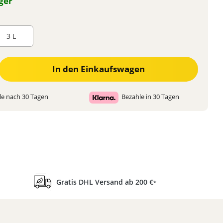
ger
3 L
 den gewünschten Wert ein oder benutze die Schaltflächen um die Anzahl zu 
In den Einkaufswagen
e nach 30 Tagen
Bezahle in 30 Tagen
Gratis DHL Versand ab 200 €
*