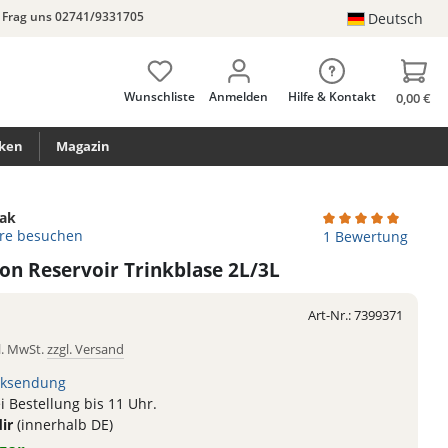
Frag uns 02741/9331705
Deutsch
Wunschliste
Anmelden
Hilfe & Kontakt
0,00 €
ken
Magazin
ak
ore besuchen
Durchschnittliche
1 Bewertung
on Reservoir Trinkblase 2L/3L
Art-Nr.:
7399371
l. MwSt.
zzgl. Versand
ksendung
 Bestellung bis 11 Uhr.
dir
(innerhalb DE)