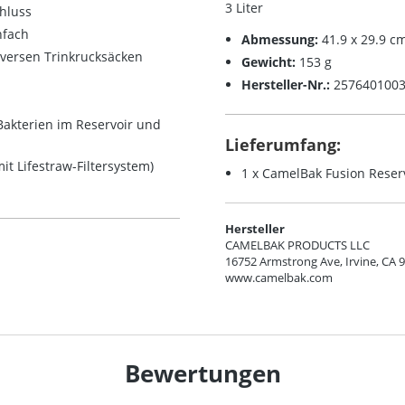
3 Liter
hluss
nfach
Abmessung:
41.9 x 29.9 c
iversen Trinkrucksäcken
Gewicht:
153 g
Hersteller-Nr.:
257640100
akterien im Reservoir und
Lieferumfang:
it Lifestraw-Filtersystem)
1 x CamelBak Fusion Reserv
Hersteller
CAMELBAK PRODUCTS LLC
16752 Armstrong Ave, Irvine, CA 
www.camelbak.com
Bewertungen