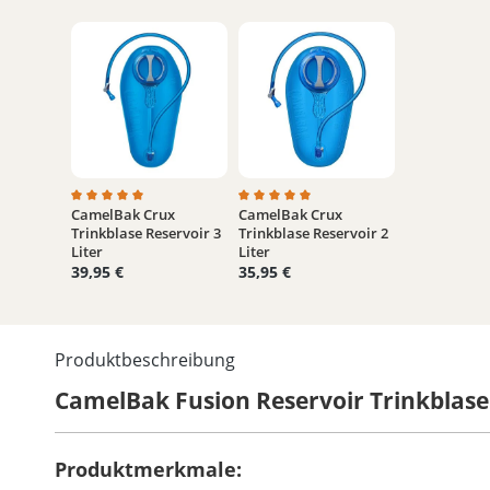
CamelBak Crux
CamelBak Crux
Durchschnittliche Bewertung von 5 von 5 Sternen
Durchschnittliche Bewertung von 
Trinkblase Reservoir 3
Trinkblase Reservoir 2
Liter
Liter
39,95 €
35,95 €
Produktbeschreibung
CamelBak Fusion Reservoir Trinkblase
Produktmerkmale: