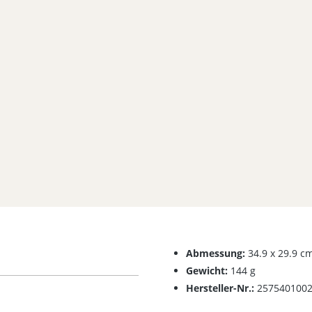
5 von 5 Sternen
Abmessung:
34.9 x 29.9 c
Gewicht:
144 g
Hersteller-Nr.:
257540100