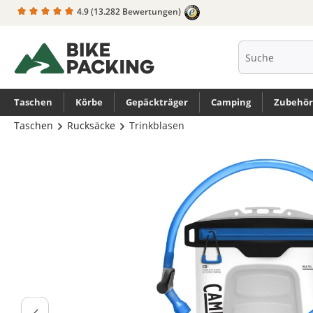
4.9
(13.282 Bewertungen)
springen
Zur Hauptnavigation springen
Taschen
Körbe
Gepäckträger
Camping
Zubehör
Taschen
Rucksäcke
Trinkblasen
Bildergalerie überspringen