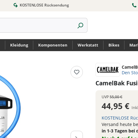
KOSTENLOSE Rücksendung
Kleidung
Komponenten
Werkstatt
Bikes
Mar
CamelB
Den St
CamelBak Fusi
UVP
55,00 €
44,95 €
Ink
KOSTENLOSE Rüc
Versand heute bei
in 1-3 Tagen bei 