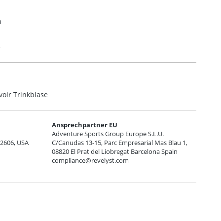
m
3
oir Trinkblase
Ansprechpartner EU
Adventure Sports Group Europe S.L.U.
92606, USA
C/Canudas 13-15, Parc Empresarial Mas Blau 1,
08820 El Prat del Liobregat Barcelona Spain
compliance@revelyst.com