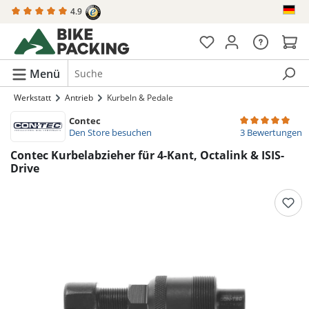
4.9
alt springen
Menü
Werkstatt
Antrieb
Kurbeln & Pedale
Contec
Durchschnittlich
Den Store besuchen
3 Bewertungen
Contec Kurbelabzieher für 4-Kant, Octalink & ISIS-
Drive
Bildergalerie überspringen