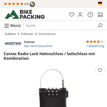
4.9
alt springen
Menü
Zubehör
Schlösser
Seilschlösser
Contec
Durchschnittli
Den Store besuchen
1 Bewertung
Contec Radio Lock Helmschloss / Seilschloss mit
Kombination
Bildergalerie überspringen