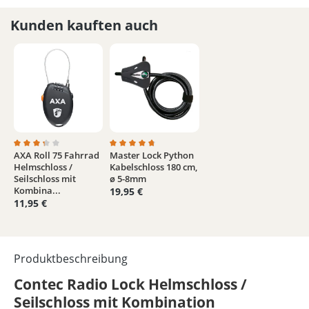
Kunden kauften auch
AXA Roll 75 Fahrrad
Master Lock Python
Durchschnittliche Bewertung von 3.3 von 5 Sternen
Durchschnittliche Bewertung von 4.6 von 5
Helmschloss /
Kabelschloss 180 cm,
Seilschloss mit
ø 5-8mm
Kombina...
19,95 €
11,95 €
Produktbeschreibung
Contec Radio Lock Helmschloss /
Seilschloss mit Kombination