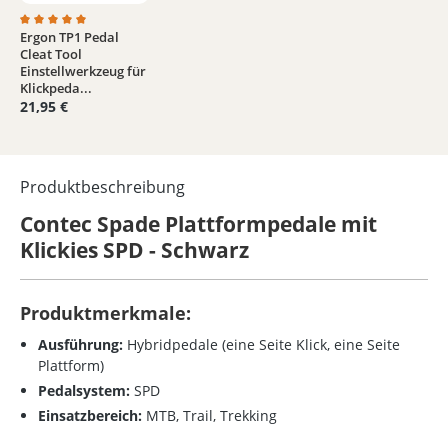
Ergon TP1 Pedal
Durchschnittliche Bewertung von 5 von 5 Sternen
Cleat Tool
Einstellwerkzeug für
Klickpeda...
21,95 €
Produktbeschreibung
Contec Spade Plattformpedale mit
Klickies SPD - Schwarz
Produktmerkmale:
Ausführung:
Hybridpedale (eine Seite Klick, eine Seite
Plattform)
Pedalsystem:
SPD
Einsatzbereich:
MTB, Trail, Trekking