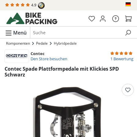
4.9
alt springen
Menü
Komponenten
Pedale
Hybridpedale
Contec
Durchschnittli
Den Store besuchen
1 Bewertung
Contec Spade Plattformpedale mit Klickies SPD
Schwarz
Bildergalerie überspringen