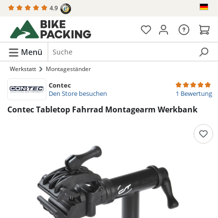
4.9
alt springen
Menü
Werkstatt
Montageständer
Contec
Durchschnittli
Den Store besuchen
1 Bewertung
Contec Tabletop Fahrrad Montagearm Werkbank
Bildergalerie überspringen