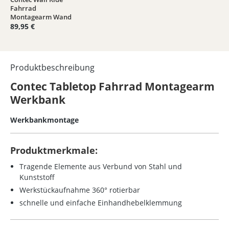
Durchschnittliche Bewertung von 5 von 5 Sternen
Fahrrad
Montagearm Wand
89,95 €
Produktbeschreibung
Contec Tabletop Fahrrad Montagearm
Werkbank
Werkbankmontage
Produktmerkmale:
Tragende Elemente aus Verbund von Stahl und
Kunststoff
Werkstückaufnahme 360° rotierbar
schnelle und einfache Einhandhebelklemmung