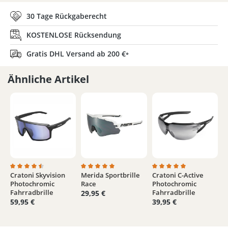
30 Tage Rückgaberecht
KOSTENLOSE Rücksendung
Gratis DHL Versand ab 200 €
*
Ähnliche Artikel
Cratoni Skyvision
Merida Sportbrille
Cratoni C-Active
Durchschnittliche Bewertung von 4.3 von 5 Sternen
Durchschnittliche Bewertung von 5 von 5 
Durchschnittliche Bew
Photochromic
Race
Photochromic
Fahrradbrille
Fahrradbrille
29,95 €
59,95 €
39,95 €