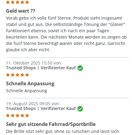
Bewertung mit 5 von 5 Sternen
Geld wert ??
Vorab gebe ich volle fünf Sterne. Produkt sieht insgesamt
stabil und gut aus. Die selbstständige Tönung der "Gläser"
funktioniert ebenso, soviel ich nach ein paar Tagen
beurteilen kann. Die nächsten Monate werden es zeigen ob
die fünf Sterne berechtigt waren oder nicht ganz. Garnicht
glaube ich aber nicht.
11. Oktober 2025 15:50 von:
Trusted Shops | Verifizierter Kauf
Bewertung mit 5 von 5 Sternen
Schnelle Anpassung
Schnelle Anpassung
19. August 2025 09:05 von:
Trusted Shops | Verifizierter Kauf
Bewertung mit 5 von 5 Sternen
Sehr gut sitzende Fahrrad/Sportbrille
Die Brille sitzt sehr gut, ohne zu rutschen und lässt sich