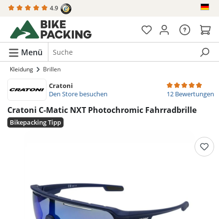
4.9
alt springen
Menü
Kleidung
Brillen
Cratoni
Durchschnittliche
Den Store besuchen
12 Bewertungen
Cratoni C-Matic NXT Photochromic Fahrradbrille
Bikepacking Tipp
Bildergalerie überspringen