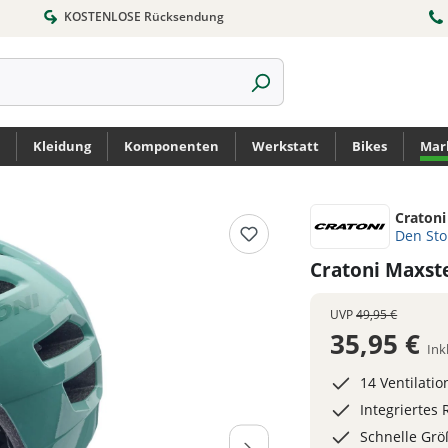
KOSTENLOSE Rücksendung
Kleidung
Komponenten
Werkstatt
Bikes
Mar
Cratoni
Den St
Cratoni Maxst
UVP
49,95 €
35,95 €
Ink
14 Ventilati
Integriertes 
Schnelle Gr