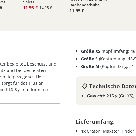
4.8 von 5 Sternen
ket
Shirt II
Radhandschuhe
e
11,95 €
14,95 €
11,95 €
Größe XS
(Kopfumfang: 46
Größe S
(Kopfumfang: 48-
er begleitet, beschützt und
Größe M
(Kopfumfang: 51-
itz und bei den ersten
ein tiefgezogenes Heck
 sorgt für das Plus an
Technische Date
mit RLS-System für einen
Gewicht:
215 g (Gr. XS), 
Lieferumfang:
1x Cratoni Maxster Kinder