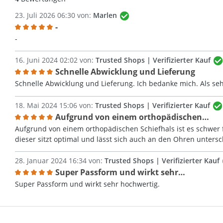
23. Juli 2026 06:30 von:
Marlen
-
Bewertung mit 5 von 5 Sternen
-
16. Juni 2024 02:02 von:
Trusted Shops | Verifizierter Kauf
Schnelle Abwicklung und Lieferung
Bewertung mit 5 von 5 Sternen
Schnelle Abwicklung und Lieferung. Ich bedanke mich. Als seh
18. Mai 2024 15:06 von:
Trusted Shops | Verifizierter Kauf
Aufgrund von einem orthopädischen…
Bewertung mit 5 von 5 Sternen
Aufgrund von einem orthopädischen Schiefhals ist es schwer
dieser sitzt optimal und lässt sich auch an den Ohren untersch
28. Januar 2024 16:34 von:
Trusted Shops | Verifizierter Kauf
Super Passform und wirkt sehr…
Bewertung mit 5 von 5 Sternen
Super Passform und wirkt sehr hochwertig.