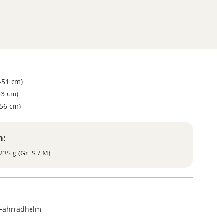
-51 cm)
53 cm)
56 cm)
n:
235 g (Gr. S / M)
 Fahrradhelm