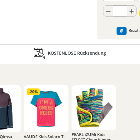
Produkt Anzahl: Gib
Bezahl
KOSTENLOSE Rücksendung
-20%
PEARL iZUMi Kids
 Qimsa
VAUDE Kids Solaro T-
SELECT Glove Kinder