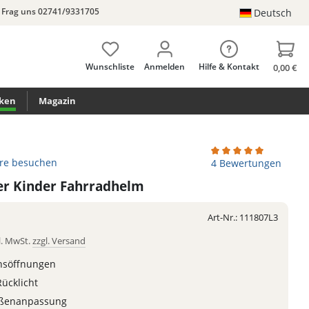
Frag uns 02741/9331705
Deutsch
Wunschliste
Anmelden
Hilfe & Kontakt
0,00 €
ken
Magazin
ore besuchen
Durchschnittliche Be
4 Bewertungen
er Kinder Fahrradhelm
Art-Nr.:
111807L3
l. MwSt.
zzgl. Versand
onsöffnungen
Rücklicht
ößenanpassung