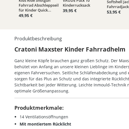
Kids Ride Shotgun
VAUDE Puck 10
Durchschnittliche Bewertung von 5 von 5 Sternen
Durchschnittliche Bewertung von 
Softshell Jac
Fahrrad Abschleppseil
Kinderrucksack
Fahrradjack
für Kinder Quick...
39,95 €
53,95 €
49,95 €
Produktbeschreibung
Cratoni Maxster Kinder Fahrradhelm
Ganz kleine Köpfe brauchen ganz großen Schutz. Der Maxst
behütet von Anfang an unsere kleinen Lieblinge im Kinders
eigenen Fahrversuchen. Seitliche Schläfenabdeckung und 
sorgen für das Plus an Schutz und das integrierte Rücklicht
Sichtbarkeit bei jeder Witterung. Leichte Inmould-Technik 
optimale Größenanpassung.
Produktmerkmale:
14 Ventilationsöffnungen
Mit montiertem Rücklicht