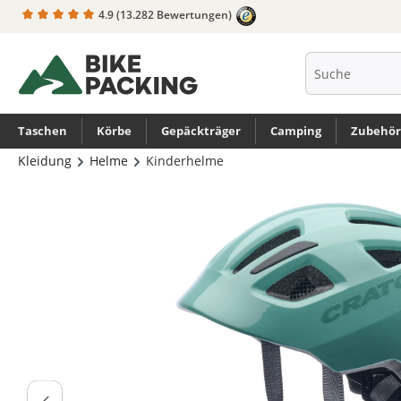
4.9
(13.282 Bewertungen)
springen
Zur Hauptnavigation springen
Taschen
Körbe
Gepäckträger
Camping
Zubehör
Kleidung
Helme
Kinderhelme
Bildergalerie überspringen