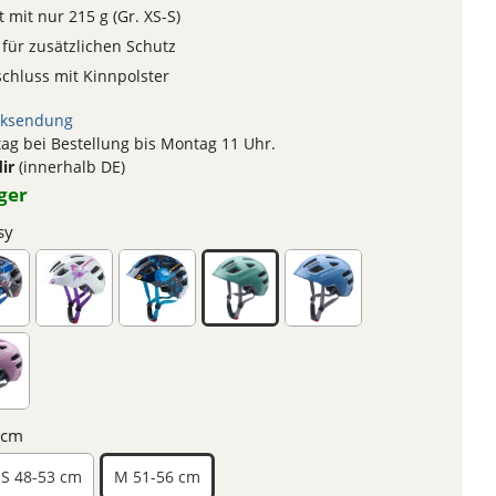
 mit nur 215 g (Gr. XS-S)
 für zusätzlichen Schutz
schluss mit Kinnpolster
ksendung
g bei Bestellung bis Montag 11 Uhr.
dir
(innerhalb DE)
ger
sy
 cm
S 48-53 cm
M 51-56 cm