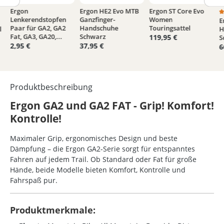
Ergon
Ergon HE2 Evo MTB
Ergon ST Core Evo
Lenkerendstopfen
Ganzfinger-
Women
E
n 5 Sternen
e Bewertung von 5 von 5 Sternen
D
Paar für GA2, GA2
Handschuhe
Touringsattel
l
H
Fat, GA3, GA20,...
Schwarz
119,95 €
S
2,95 €
37,95 €
6
Produktbeschreibung
Ergon GA2 und GA2 FAT - Grip! Komfort!
Kontrolle!
Maximaler Grip, ergonomisches Design und beste
Dämpfung – die Ergon GA2-Serie sorgt für entspanntes
Fahren auf jedem Trail. Ob Standard oder Fat für große
Hände, beide Modelle bieten Komfort, Kontrolle und
Fahrspaß pur.
Produktmerkmale: