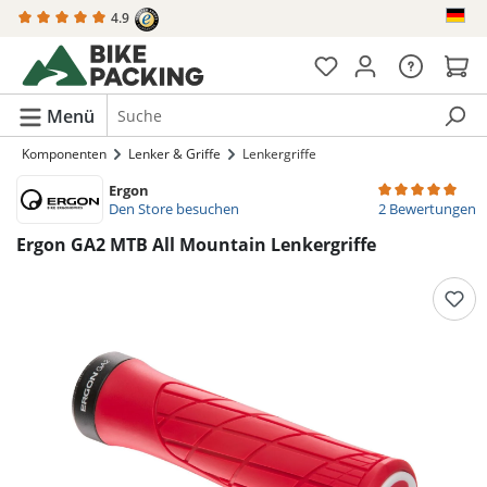
4.9
alt springen
Menü
Komponenten
Lenker & Griffe
Lenkergriffe
Ergon
Durchschnittlich
Den Store besuchen
2 Bewertungen
Ergon GA2 MTB All Mountain Lenkergriffe
Bildergalerie überspringen