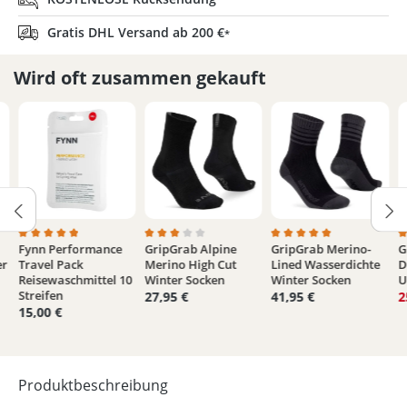
Gratis DHL Versand ab 200 €
*
Wird oft zusammen gekauft
Fynn Performance
GripGrab Alpine
GripGrab Merino-
G
von 5 Sternen
 Bewertung von 3.9 von 5 Sternen
Durchschnittliche Bewertung von 5 von 5 Sternen
Durchschnittliche Bewertung von 3 von 5 
Durchschnittliche Bew
D
er
Travel Pack
Merino High Cut
Lined Wasserdichte
D
Reisewaschmittel 10
Winter Socken
Winter Socken
U
Streifen
27,95 €
41,95 €
2
15,00 €
Produktbeschreibung