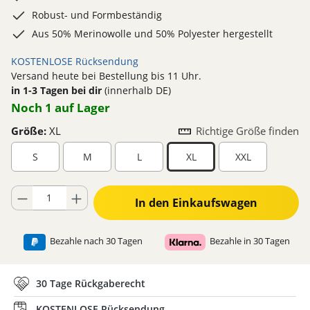
Robust- und Formbeständig
Aus 50% Merinowolle und 50% Polyester hergestellt
KOSTENLOSE Rücksendung
Versand heute bei Bestellung bis 11 Uhr.
in 1-3 Tagen bei dir
(innerhalb DE)
Noch 1 auf Lager
Größe:
XL
Richtige Größe finden
S
M
L
XL
XXL
Produkt Anzahl: Gib den gewünschten Wert ein oder benutze die Schaltflä
In den Einkaufswagen
Bezahle nach 30 Tagen
Bezahle in 30 Tagen
30 Tage Rückgaberecht
KOSTENLOSE Rücksendung