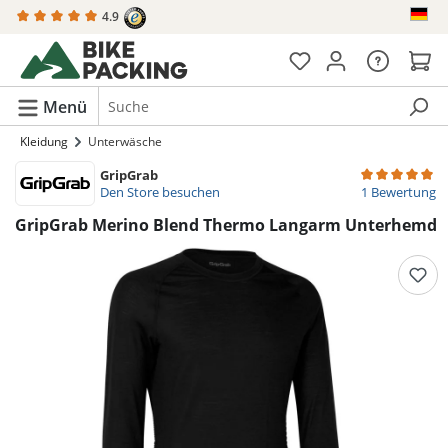
4.9
alt springen
Menü
Kleidung
Unterwäsche
GripGrab
Durchschnittli
Den Store besuchen
1 Bewertung
GripGrab Merino Blend Thermo Langarm Unterhemd
Bildergalerie überspringen