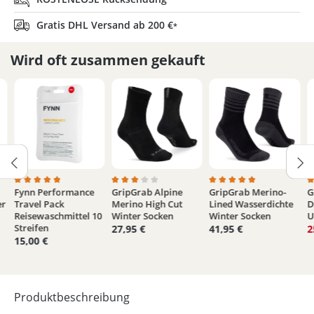
Gratis DHL Versand ab 200 €
*
Wird oft zusammen gekauft
Fynn Performance
GripGrab Alpine
GripGrab Merino-
G
von 5 Sternen
 Bewertung von 3.9 von 5 Sternen
Durchschnittliche Bewertung von 5 von 5 Sternen
Durchschnittliche Bewertung von 3 von 5 
Durchschnittliche Bew
D
er
Travel Pack
Merino High Cut
Lined Wasserdichte
D
Reisewaschmittel 10
Winter Socken
Winter Socken
U
Streifen
27,95 €
41,95 €
2
15,00 €
Produktbeschreibung