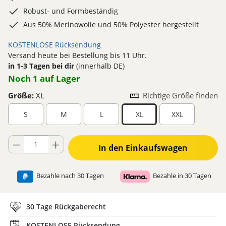
Robust- und Formbeständig
Aus 50% Merinowolle und 50% Polyester hergestellt
KOSTENLOSE Rücksendung
Versand heute bei Bestellung bis 11 Uhr.
in 1-3 Tagen bei dir
(innerhalb DE)
Noch 1 auf Lager
Größe:
XL
Richtige Größe finden
S
M
L
XL
XXL
Produkt Anzahl: Gib den gewünschten Wert ein oder benutze die Schaltflä
In den Einkaufswagen
Bezahle nach 30 Tagen
Bezahle in 30 Tagen
30 Tage Rückgaberecht
KOSTENLOSE Rücksendung