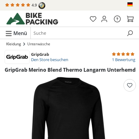
4.9
alt springen
Menü
Kleidung
Unterwäsche
GripGrab
Durchschnittli
Den Store besuchen
1 Bewertung
GripGrab Merino Blend Thermo Langarm Unterhemd
Bildergalerie überspringen