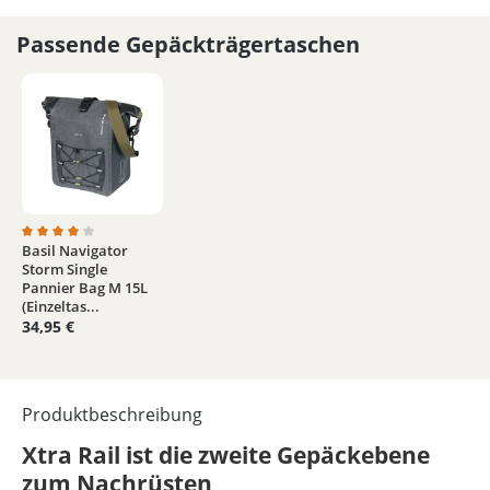
Passende Gepäckträgertaschen
Basil Navigator
Durchschnittliche Bewertung von 4 von 5 Sternen
Storm Single
Pannier Bag M 15L
(Einzeltas...
34,95 €
Produktbeschreibung
Xtra Rail ist die zweite Gepäckebene
zum Nachrüsten