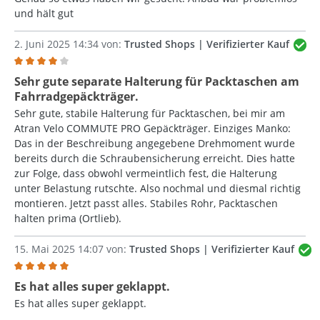
und hält gut
2. Juni 2025 14:34 von:
Trusted Shops | Verifizierter Kauf
Bewertung mit 4 von 5 Sternen
Sehr gute separate Halterung für Packtaschen am
Fahrradgepäckträger.
Sehr gute, stabile Halterung für Packtaschen, bei mir am
Atran Velo COMMUTE PRO Gepäckträger. Einziges Manko:
Das in der Beschreibung angegebene Drehmoment wurde
bereits durch die Schraubensicherung erreicht. Dies hatte
zur Folge, dass obwohl vermeintlich fest, die Halterung
unter Belastung rutschte. Also nochmal und diesmal richtig
montieren. Jetzt passt alles. Stabiles Rohr, Packtaschen
halten prima (Ortlieb).
15. Mai 2025 14:07 von:
Trusted Shops | Verifizierter Kauf
Bewertung mit 5 von 5 Sternen
Es hat alles super geklappt.
Es hat alles super geklappt.