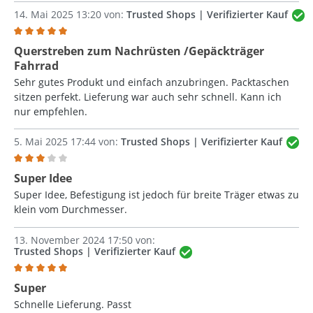
14. Mai 2025 13:20 von:
Trusted Shops | Verifizierter Kauf
Bewertung mit 5 von 5 Sternen
Querstreben zum Nachrüsten /Gepäckträger
Fahrrad
Sehr gutes Produkt und einfach anzubringen. Packtaschen
sitzen perfekt. Lieferung war auch sehr schnell. Kann ich
nur empfehlen.
5. Mai 2025 17:44 von:
Trusted Shops | Verifizierter Kauf
Bewertung mit 3 von 5 Sternen
Super Idee
Super Idee, Befestigung ist jedoch für breite Träger etwas zu
klein vom Durchmesser.
13. November 2024 17:50 von:
Trusted Shops | Verifizierter Kauf
Bewertung mit 5 von 5 Sternen
Super
Schnelle Lieferung. Passt