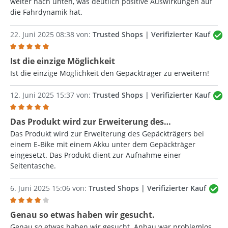
weiter nach unten, was deutlich positive Auswirkungen auf
die Fahrdynamik hat.
22. Juni 2025 08:38 von:
Trusted Shops | Verifizierter Kauf
Bewertung mit 5 von 5 Sternen
Ist die einzige Möglichkeit
Ist die einzige Möglichkeit den Gepäckträger zu erweitern!
12. Juni 2025 15:37 von:
Trusted Shops | Verifizierter Kauf
Bewertung mit 5 von 5 Sternen
Das Produkt wird zur Erweiterung des…
Das Produkt wird zur Erweiterung des Gepäckträgers bei
einem E-Bike mit einem Akku unter dem Gepäckträger
eingesetzt. Das Produkt dient zur Aufnahme einer
Seitentasche.
6. Juni 2025 15:06 von:
Trusted Shops | Verifizierter Kauf
Bewertung mit 4 von 5 Sternen
Genau so etwas haben wir gesucht.
Genau so etwas haben wir gesucht. Anbau war problemlos