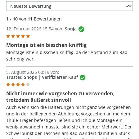
1
-
10
von
11
Bewertungen
12. Februar 2026 15:54 von:
Sonja
Bewertung mit 5 von 5 Sternen
Montage ist ein bisschen knifflig
Montage ist ein bisschen knifflig, da der Abstand zum Rad
sehr eng war.
5. August 2025 00:19 von:
Trusted Shops | Verifizierter Kauf
Bewertung mit 4 von 5 Sternen
Nicht immer wie vorgesehen zu verwenden,
trotzdem äußerst sinnvoll
Auch wenn sich die Halterungen nicht ganz wie vorgesehen
und in der beiliegenden Abbildung vorgesehen an meinem
Thule Träger befestigen ließen und ich die Montage ein
wenig abwandeln musste, sind sie ein echter Mehrwert. Der
Schwerpunkt der Taschen am Rad wandert damit ein Stück