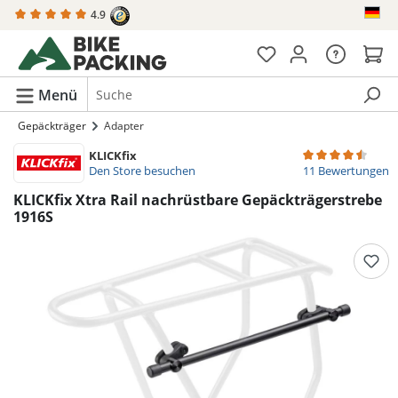
4.9
alt springen
Menü
Gepäckträger
Adapter
KLICKfix
Durchschnittliche
Den Store besuchen
11 Bewertungen
KLICKfix Xtra Rail nachrüstbare Gepäckträgerstrebe
1916S
Bildergalerie überspringen