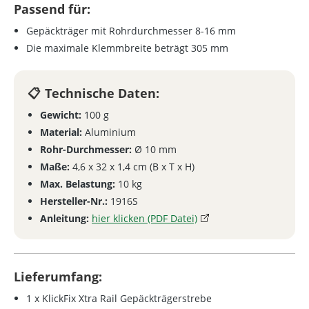
Passend für:
Gepäckträger mit Rohrdurchmesser 8-16 mm
Die maximale Klemmbreite beträgt 305 mm
Technische Daten:
Gewicht:
100 g
Material:
Aluminium
Rohr-Durchmesser:
Ø 10 mm
Maße:
4,6 x 32 x 1,4 cm (B x T x H)
Max. Belastung:
10 kg
Hersteller-Nr.:
1916S
Anleitung:
hier klicken (PDF Datei)
Lieferumfang:
1 x KlickFix Xtra Rail Gepäckträgerstrebe