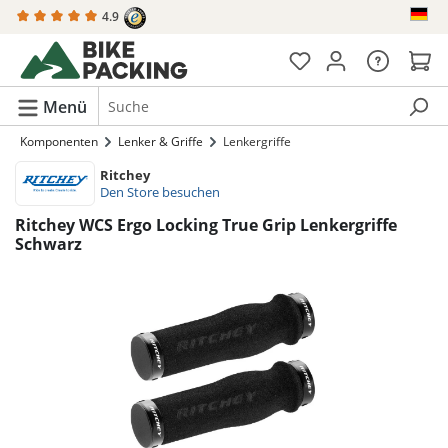
4.9
alt springen
Menü
Komponenten
Lenker & Griffe
Lenkergriffe
Ritchey
Den Store besuchen
Ritchey WCS Ergo Locking True Grip Lenkergriffe
Schwarz
Bildergalerie überspringen