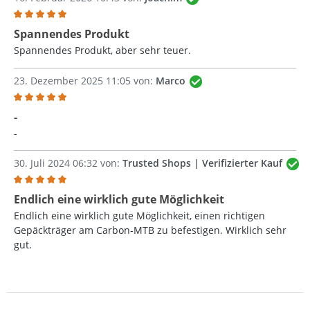
Bewertung mit 5 von 5 Sternen
Spannendes Produkt
Spannendes Produkt, aber sehr teuer.
23. Dezember 2025 11:05 von:
Marco
Bewertung mit 5 von 5 Sternen
-
-
30. Juli 2024 06:32 von:
Trusted Shops | Verifizierter Kauf
Bewertung mit 5 von 5 Sternen
Endlich eine wirklich gute Möglichkeit
Endlich eine wirklich gute Möglichkeit, einen richtigen
Gepäckträger am Carbon-MTB zu befestigen. Wirklich sehr
gut.