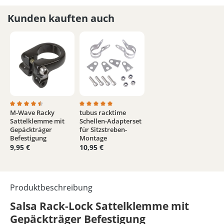
Kunden kauften auch
M-Wave Racky
tubus racktime
Durchschnittliche Bewertung von 4.5 von 5 Sternen
Durchschnittliche Bewertung von 5 von 5 
Sattelklemme mit
Schellen-Adapterset
Gepäckträger
für Sitzstreben-
Befestigung
Montage
9,95 €
10,95 €
Produktbeschreibung
Salsa Rack-Lock Sattelklemme mit
Gepäckträger Befestigung