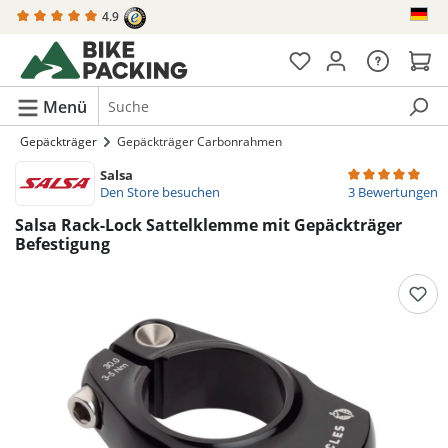
4.9
alt springen
Menü
Gepäckträger
Gepäckträger Carbonrahmen
Salsa
Durchschnittlich
Den Store besuchen
3 Bewertungen
Salsa Rack-Lock Sattelklemme mit Gepäckträger
Befestigung
Bildergalerie überspringen