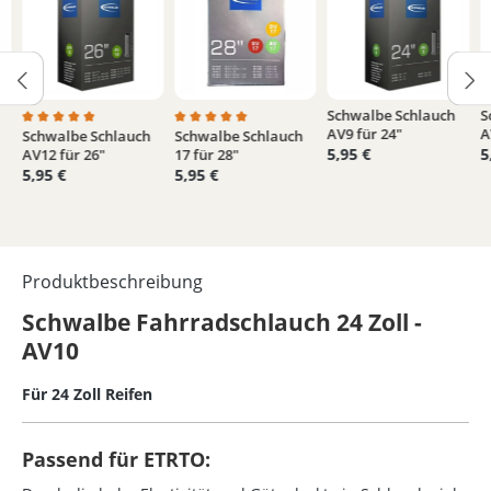
Schwalbe Schlauch
S
AV9 für 24"
A
Schwalbe Schlauch
Schwalbe Schlauch
von 5 Sternen
Durchschnittliche Bewertung von 5 von 5 Sternen
Durchschnittliche Bewertung von 5 von 5 
5,95 €
5
AV12 für 26"
17 für 28"
5,95 €
5,95 €
Produktbeschreibung
Schwalbe Fahrradschlauch 24 Zoll -
AV10
Für 24 Zoll Reifen
Passend für ETRTO: