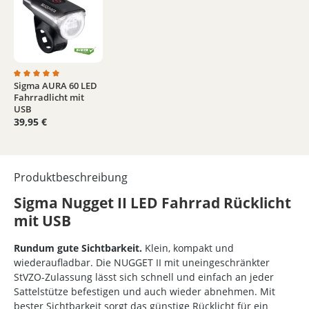
Sigma AURA 60 LED
Durchschnittliche Bewertung von 5 von 5 Sternen
Fahrradlicht mit
USB
39,95 €
Produktbeschreibung
Sigma Nugget II LED Fahrrad Rücklicht
mit USB
Rundum gute Sichtbarkeit.
Klein, kompakt und
wiederaufladbar. Die NUGGET II mit uneingeschränkter
StVZO-Zulassung lässt sich schnell und einfach an jeder
Sattelstütze befestigen und auch wieder abnehmen. Mit
bester Sichtbarkeit sorgt das günstige Rücklicht für ein