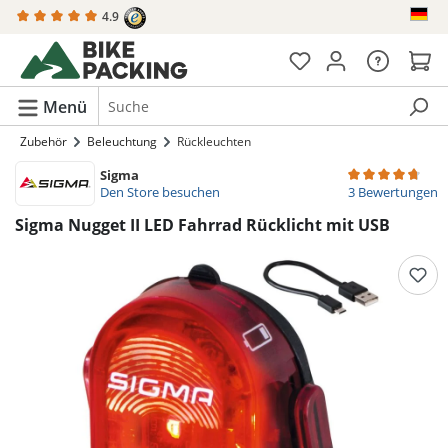
4.9
alt springen
Menü
Zubehör
Beleuchtung
Rückleuchten
Sigma
Durchschnittlich
Den Store besuchen
3 Bewertungen
Sigma Nugget II LED Fahrrad Rücklicht mit USB
Bildergalerie überspringen