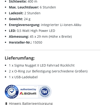
Sichtweite:
400 m
Max. Leuchtdauer:
6 Stunden
Ladezeit:
2 Stunden
Gewicht:
24 g
Energieversorgung:
integrierter Li-Ionen-Akku
LED:
0,5 Watt High Power LED
Abmessung:
45 x 29 mm (Höhe x Breite)
Hersteller-Nr.:
15050
Lieferumfang:
1 x Sigma Nugget II LED Fahrrad Rücklicht
2 x O-Ring zur Befestigung (verschiedene Größen)
1 x USB-Ladekabel
🔋 Hinweis Batterieentsorgung