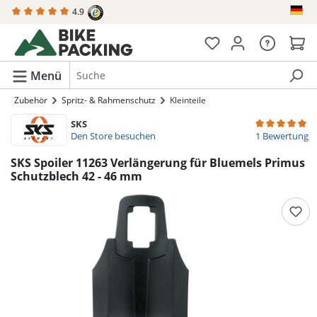
4.9
alt springen
Menü
Zubehör
Spritz- & Rahmenschutz
Kleinteile
SKS
Durchschnittli
Den Store besuchen
1 Bewertung
SKS Spoiler 11263 Verlängerung für Bluemels Primus
Schutzblech 42 - 46 mm
Bildergalerie überspringen