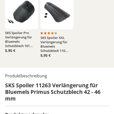
SKS Spoiler Pro
Verlängerung für
SKS Spoiler XXL
Durchschnittliche Bewertung von 4.5 von 5
Bluemels
Verlängerung für
Schutzblech 101...
Bluemels
5,95 €
Schutzblech 110...
5,95 €
Produktbeschreibung
SKS Spoiler 11263 Verlängerung für
Bluemels Primus Schutzblech 42 - 46
mm