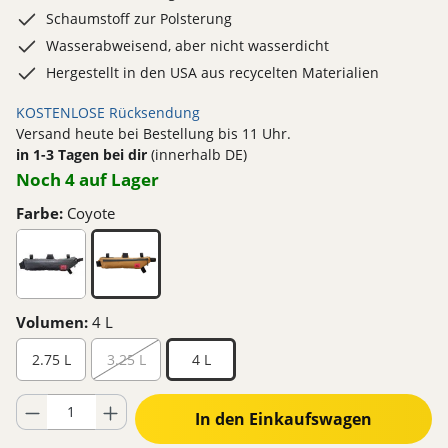
Schaumstoff zur Polsterung
Wasserabweisend, aber nicht wasserdicht
Hergestellt in den USA aus recycelten Materialien
KOSTENLOSE Rücksendung
Versand heute bei Bestellung bis 11 Uhr.
in 1-3 Tagen bei dir
(innerhalb DE)
Noch 4 auf Lager
Farbe:
Coyote
Volumen:
4 L
2.75 L
3.25 L
4 L
Produkt Anzahl: Gib den gewünschten Wert ein oder benutze die Schaltflä
In den Einkaufswagen