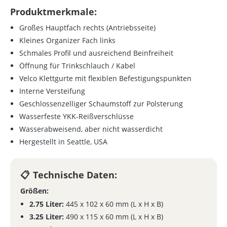
Produktmerkmale:
Großes Hauptfach rechts (Antriebsseite)
Kleines Organizer Fach links
Schmales Profil und ausreichend Beinfreiheit
Öffnung für Trinkschlauch / Kabel
Velco Klettgurte mit flexiblen Befestigungspunkten
Interne Versteifung
Geschlossenzelliger Schaumstoff zur Polsterung
Wasserfeste YKK-Reißverschlüsse
Wasserabweisend, aber nicht wasserdicht
Hergestellt in Seattle, USA
Technische Daten:
Größen:
2.75 Liter:
445 x 102 x 60 mm (L x H x B)
3.25 Liter:
490 x 115 x 60 mm (L x H x B)