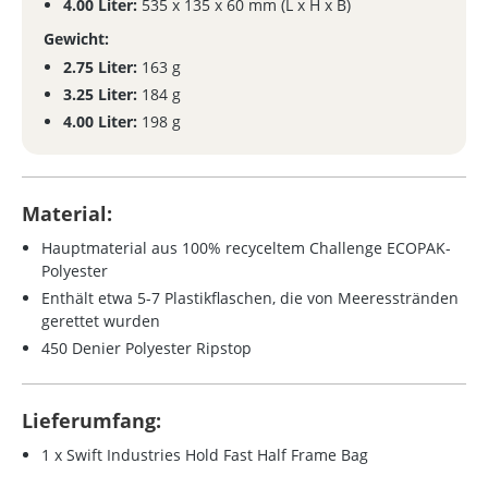
4.00 Liter:
535 x 135 x 60 mm (L x H x B)
Gewicht:
2.75 Liter:
163 g
3.25 Liter:
184 g
4.00 Liter:
198 g
Material:
Hauptmaterial aus 100% recyceltem Challenge ECOPAK-
Polyester
Enthält etwa 5-7 Plastikflaschen, die von Meeresstränden
gerettet wurden
450 Denier Polyester Ripstop
Lieferumfang:
1 x Swift Industries Hold Fast Half Frame Bag