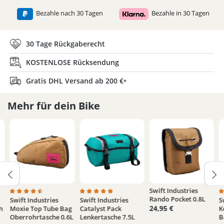
Bezahle nach 30 Tagen
Bezahle in 30 Tagen
30 Tage Rückgaberecht
KOSTENLOSE Rücksendung
Gratis DHL Versand ab 200 €
*
Mehr für dein Bike
Swift Industries
Rando Pocket 0.8L
Swift Industries
Swift Industries
S
e Bewertung von 5 von 5 Sternen
Durchschnittliche Bewertung von 4.5 von 5 Sternen
Durchschnittliche Bewertung von 5 von 5 
D
24,95 €
h
Moxie Top Tube Bag
Catalyst Pack
K
Oberrohrtasche 0.6L
Lenkertasche 7.5L
B