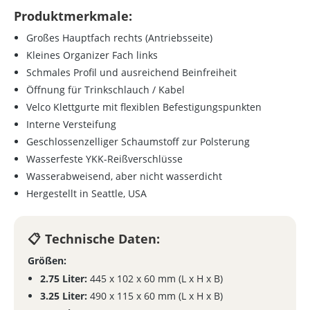
Produktmerkmale:
Großes Hauptfach rechts (Antriebsseite)
Kleines Organizer Fach links
Schmales Profil und ausreichend Beinfreiheit
Öffnung für Trinkschlauch / Kabel
Velco Klettgurte mit flexiblen Befestigungspunkten
Interne Versteifung
Geschlossenzelliger Schaumstoff zur Polsterung
Wasserfeste YKK-Reißverschlüsse
Wasserabweisend, aber nicht wasserdicht
Hergestellt in Seattle, USA
Technische Daten:
Größen:
2.75 Liter:
445 x 102 x 60 mm (L x H x B)
3.25 Liter:
490 x 115 x 60 mm (L x H x B)