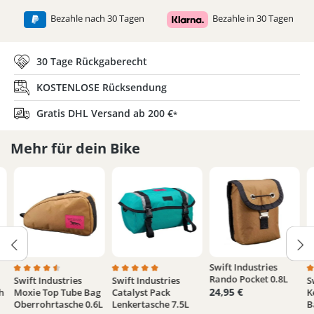
Bezahle nach 30 Tagen
Bezahle in 30 Tagen
30 Tage Rückgaberecht
KOSTENLOSE Rücksendung
Gratis DHL Versand ab 200 €
*
Mehr für dein Bike
Swift Industries
Rando Pocket 0.8L
Swift Industries
Swift Industries
S
e Bewertung von 5 von 5 Sternen
Durchschnittliche Bewertung von 4.5 von 5 Sternen
Durchschnittliche Bewertung von 5 von 5 
D
24,95 €
h
Moxie Top Tube Bag
Catalyst Pack
K
Oberrohrtasche 0.6L
Lenkertasche 7.5L
B