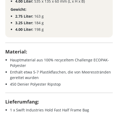
4.00 Liter:
535 x 135 x 60 mm (L x H x B)
Gewicht:
2.75 Liter:
163 g
3.25 Liter:
184 g
4.00 Liter:
198 g
Material:
Hauptmaterial aus 100% recyceltem Challenge ECOPAK-
Polyester
Enthält etwa 5-7 Plastikflaschen, die von Meeresstränden
gerettet wurden
450 Denier Polyester Ripstop
Lieferumfang:
1 x Swift Industries Hold Fast Half Frame Bag