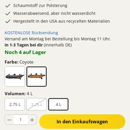
Schaumstoff zur Polsterung
Wasserabweisend, aber nicht wasserdicht
Hergestellt in den USA aus recycelten Materialien
KOSTENLOSE Rücksendung
Versand am Montag bei Bestellung bis Montag 11 Uhr.
in 1-3 Tagen bei dir
(innerhalb DE)
Noch 4 auf Lager
Farbe:
Coyote
Volumen:
4 L
2.75 L
3.25 L
4 L
Produkt Anzahl: Gib den gewünschten Wert ein oder benutze die Schaltflä
In den Einkaufswagen