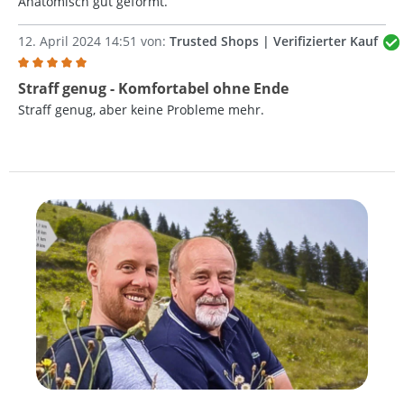
Anatomisch gut geformt.
12. April 2024 14:51 von:
Trusted Shops | Verifizierter Kauf
Bewertung mit 5 von 5 Sternen
Straff genug - Komfortabel ohne Ende
Straff genug, aber keine Probleme mehr.