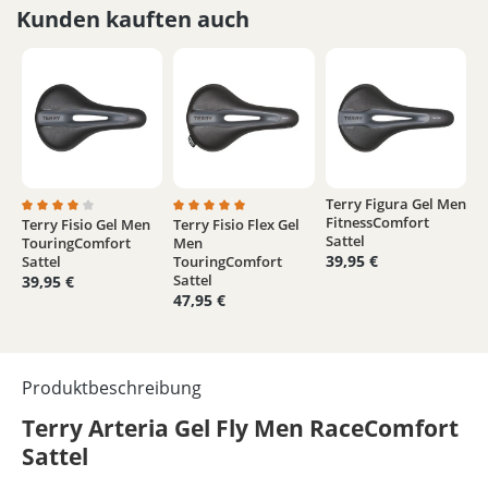
Kunden kauften auch
Terry Figura Gel Men
FitnessComfort
Terry Fisio Gel Men
Terry Fisio Flex Gel
Durchschnittliche Bewertung von 4 von 5 Sternen
Durchschnittliche Bewertung von 5 von 5 
Sattel
TouringComfort
Men
39,95 €
Sattel
TouringComfort
Sattel
39,95 €
47,95 €
Produktbeschreibung
Terry Arteria Gel Fly Men RaceComfort
Sattel