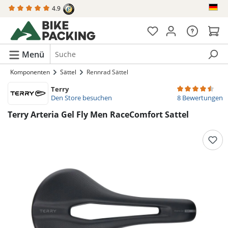
4.9
alt springen
Menü
Komponenten
Sättel
Rennrad Sättel
Terry
Durchschnittlich
Den Store besuchen
8 Bewertungen
Terry Arteria Gel Fly Men RaceComfort Sattel
Bildergalerie überspringen