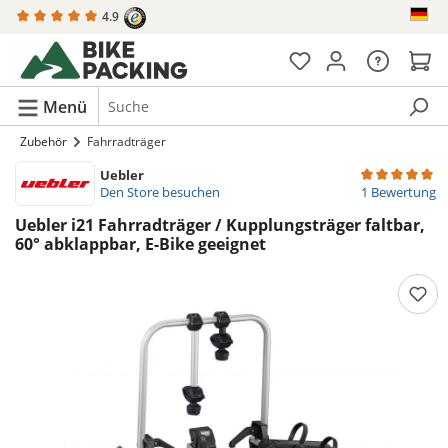
4.9
alt springen
Menü
Zubehör
Fahrradträger
Uebler
Durchschnittli
Den Store besuchen
1 Bewertung
Uebler i21 Fahrradträger / Kupplungsträger faltbar,
60° abklappbar, E-Bike geeignet
Bildergalerie überspringen