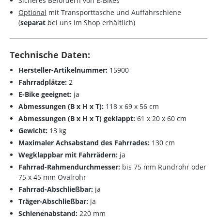
Sicheres Befördern von E-Bikes
Optional
mit Transporttasche und Auffahrschiene
(
separat
bei uns im Shop erhältlich)
Technische Daten:
Hersteller-Artikelnummer:
15900
Fahrradplätze:
2
E-Bike geeignet:
ja
Abmessungen (B x H x T):
118 x 69 x 56 cm
Abmessungen (B x H x T) geklappt:
61 x 20 x 60 cm
Gewicht:
13 kg
Maximaler Achsabstand des Fahrrades:
130 cm
Wegklappbar mit Fahrrädern:
ja
Fahrrad-Rahmendurchmesser:
bis 75 mm Rundrohr oder
75 x 45 mm Ovalrohr
Fahrrad-Abschließbar:
ja
Träger-Abschließbar:
ja
Schienenabstand:
220 mm