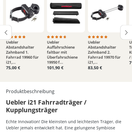
Uebler
Uebler
Uebler
U
von 5 Sternen
e Bewertung von 5 von 5 Sternen
Durchschnittliche Bewertung von 4.9 von 5 Sternen
Durchschnittliche Bewertung von 4.7 von 5
Durchschnittliche Bew
D
Abstandshalter
Auffahrschiene
Abstandshalter
T
Zahnband 1.
faltbar mit
Zahnband 2.
K
d
Fahrrad 19960 für
Überfahrschiene
Fahrrad 19970 für
/
i21,...
19950 f...
i21,...
7
75,00 €
101,90 €
83,50 €
Produktbeschreibung
Uebler i21 Fahrradträger /
Kupplungsträger
Echte Innovation! Die kleinsten und leichtesten Träger, die
Uebler jemals entwickelt hat. Eine gelungene Symbiose