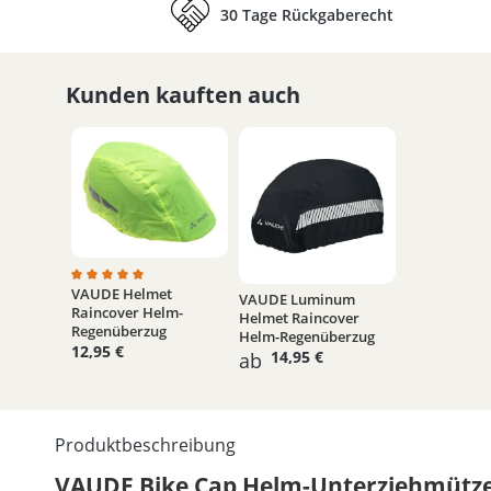
30 Tage Rückgaberecht
Kunden kauften auch
VAUDE Helmet
Durchschnittliche Bewertung von 5 von 5 Sternen
VAUDE Luminum
Raincover Helm-
Helmet Raincover
Regenüberzug
Helm-Regenüberzug
12,95 €
14,95 €
ab
Produktbeschreibung
VAUDE Bike Cap Helm-Unterziehmütz