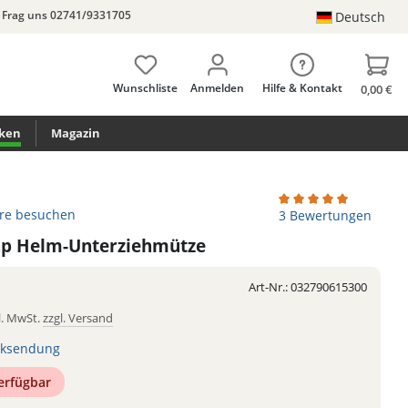
Frag uns 02741/9331705
Deutsch
Wunschliste
Anmelden
Hilfe & Kontakt
0,00 €
ken
Magazin
ore besuchen
Durchschnittliche Be
3 Bewertungen
ap Helm-Unterziehmütze
Art-Nr.:
032790615300
l. MwSt.
zzgl. Versand
ksendung
verfügbar