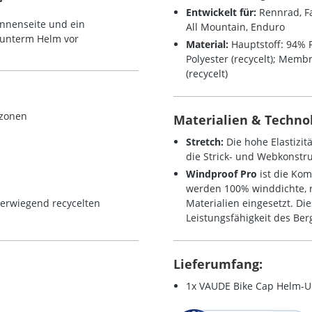
Entwickelt für:
Rennrad, Fa
nnenseite und ein
All Mountain, Enduro
 unterm Helm vor
Material:
Hauptstoff: 94% P
Polyester (recycelt); Memb
(recycelt)
lzonen
Materialien & Technol
Stretch:
Die hohe Elastizit
die Strick- und Webkonstru
Windproof Pro
ist die Ko
werden 100% winddichte, 
Materialien eingesetzt. Di
erwiegend recycelten
Leistungsfähigkeit des Ber
Lieferumfang:
1x VAUDE Bike Cap Helm-U