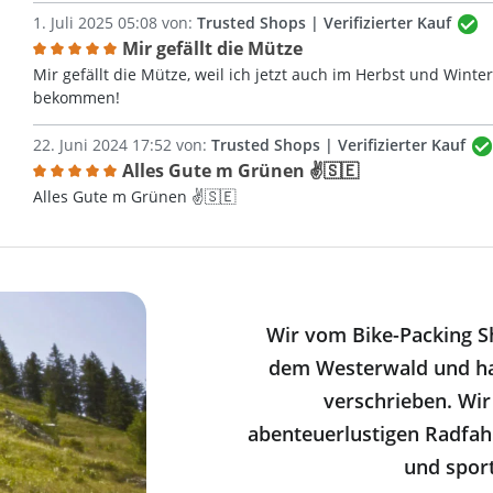
1. Juli 2025 05:08 von:
Trusted Shops | Verifizierter Kauf
Mir gefällt die Mütze
Bewertung mit 5 von 5 Sternen
Mir gefällt die Mütze, weil ich jetzt auch im Herbst und Wint
bekommen!
22. Juni 2024 17:52 von:
Trusted Shops | Verifizierter Kauf
Alles Gute m Grünen ✌️🇸🇪
Bewertung mit 5 von 5 Sternen
Alles Gute m Grünen ✌️🇸🇪
Wir vom Bike-Packing S
dem Westerwald und ha
verschrieben. Wir
abenteuerlustigen Radfahr
und sport