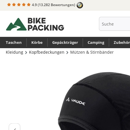
4.9
(13.282 Bewertungen)
springen
Zur Hauptnavigation springen
Taschen
Körbe
Gepäckträger
Camping
Zubehör
Kleidung
Kopfbedeckungen
Mützen & Stirnbänder
Bildergalerie überspringen