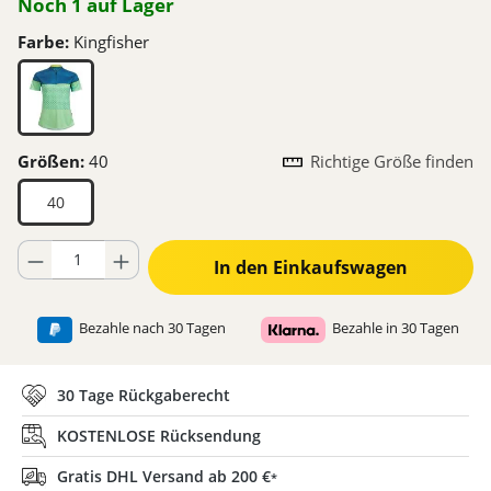
Noch 1 auf Lager
Farbe:
Kingfisher
Größen:
40
Richtige Größe finden
40
Produkt Anzahl: Gib den gewünschten Wert ein oder benutze die Schaltflä
In den Einkaufswagen
Bezahle nach 30 Tagen
Bezahle in 30 Tagen
30 Tage Rückgaberecht
KOSTENLOSE Rücksendung
Gratis DHL Versand ab 200 €
*