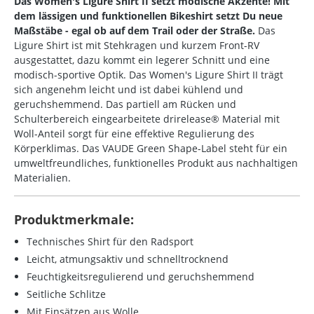
Das Women's Ligure Shirt II setzt modische Akzente! Mit
dem lässigen und funktionellen Bikeshirt setzt Du neue
Maßstäbe - egal ob auf dem Trail oder der Straße.
Das
Ligure Shirt ist mit Stehkragen und kurzem Front-RV
ausgestattet, dazu kommt ein legerer Schnitt und eine
modisch-sportive Optik. Das Women's Ligure Shirt II trägt
sich angenehm leicht und ist dabei kühlend und
geruchshemmend. Das partiell am Rücken und
Schulterbereich eingearbeitete drirelease® Material mit
Woll-Anteil sorgt für eine effektive Regulierung des
Körperklimas. Das VAUDE Green Shape-Label steht für ein
umweltfreundliches, funktionelles Produkt aus nachhaltigen
Materialien.
Produktmerkmale:
Technisches Shirt für den Radsport
Leicht, atmungsaktiv und schnelltrocknend
Feuchtigkeitsregulierend und geruchshemmend
Seitliche Schlitze
Mit Einsätzen aus Wolle