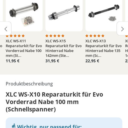
XLC WS-X11
XLC WS-X15
XLC WS-X13
X
n 5 Sternen
e Bewertung von 5 von 5 Sternen
Durchschnittliche Bewertung von 5 von 5 Sternen
Durchschnittliche Bewertung von 5 von 5 
Durchschnittliche Bew
D
vo
Reparaturkit für Evo
Reparaturkit für Evo
Reparaturkit für Evo
R
Vorderrad Nabe 100
Hinterrad Nabe
Hinterrad Nabe 135
H
mm (St...
142mm (Ste...
mm (Sc...
1
11,95 €
31,95 €
22,95 €
2
Produktbeschreibung
XLC WS-X10 Reparaturkit für Evo
Vorderrad Nabe 100 mm
(Schnellspanner)
Wichtig, nur passend für: