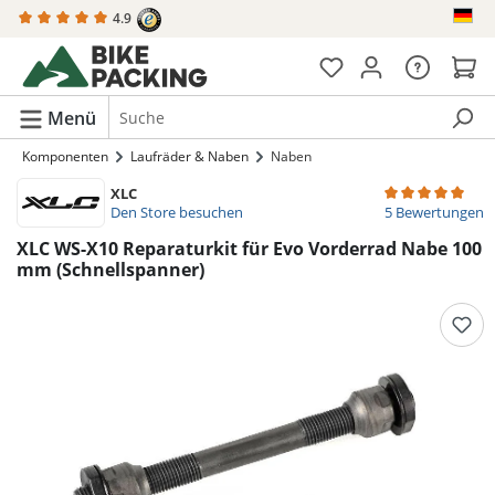
4.9
alt springen
Menü
Komponenten
Laufräder & Naben
Naben
XLC
Durchschnittlich
Den Store besuchen
5 Bewertungen
XLC WS-X10 Reparaturkit für Evo Vorderrad Nabe 100
mm (Schnellspanner)
Bildergalerie überspringen