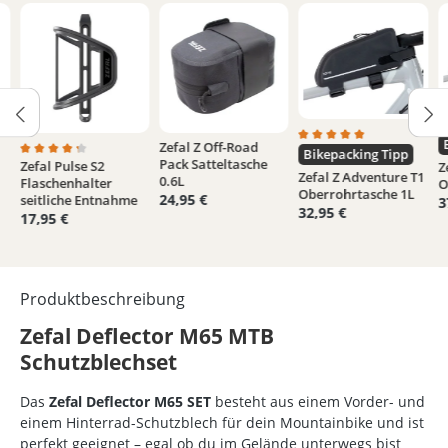
D
Zefal Z Off-Road
Durchschnittliche Bew
Bikepacking Tipp
Pack Satteltasche
Zefal Pulse S2
von 5 Sternen
e Bewertung von 5 von 5 Sternen
Durchschnittliche Bewertung von 4.3 von 5 Sternen
Z
Zefal Z Adventure T1
0.6L
Flaschenhalter
O
Oberrohrtasche 1L
24,95 €
seitliche Entnahme
3
32,95 €
17,95 €
Produktbeschreibung
Zefal Deflector M65 MTB
Schutzblechset
Das
Zefal Deflector M65 SET
besteht aus einem Vorder- und
einem Hinterrad-Schutzblech für dein Mountainbike und ist
perfekt geeignet – egal ob du im Gelände unterwegs bist