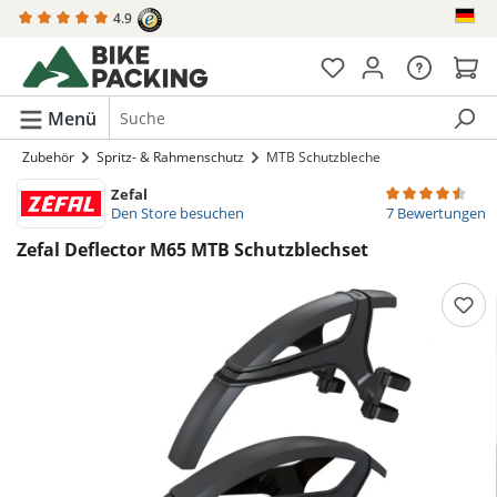
4.9
alt springen
Menü
Zubehör
Spritz- & Rahmenschutz
MTB Schutzbleche
Zefal
Durchschnittlich
Den Store besuchen
7 Bewertungen
Zefal Deflector M65 MTB Schutzblechset
Bildergalerie überspringen