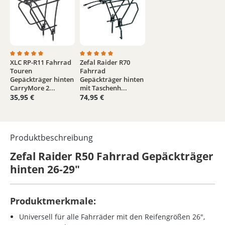
XLC RP-R11 Fahrrad
Zefal Raider R70
Durchschnittliche Bewertung von 5 von 5 Sternen
Durchschnittliche Bewertung von 5 von 5 
Touren
Fahrrad
Gepäckträger hinten
Gepäckträger hinten
CarryMore 2...
mit Taschenh...
35,95 €
74,95 €
Produktbeschreibung
Zefal Raider R50 Fahrrad Gepäckträger
hinten 26-29"
Produktmerkmale:
Universell für alle Fahrräder mit den Reifengrößen
26",