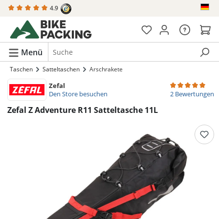
4.9
alt springen
Menü
Taschen
Satteltaschen
Arschrakete
Zefal
Durchschnittlich
Den Store besuchen
2 Bewertungen
Zefal Z Adventure R11 Satteltasche 11L
Bildergalerie überspringen