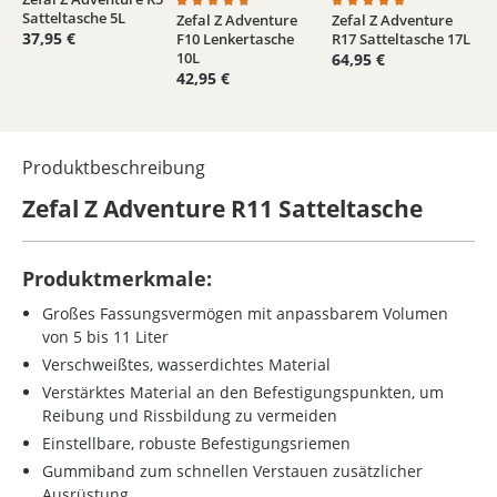
Satteltasche 5L
Zefal Z Adventure
Zefal Z Adventure
Durchschnittliche Bewertung von 4.6 von 5
Durchschnittliche Bew
37,95 €
F10 Lenkertasche
R17 Satteltasche 17L
10L
64,95 €
42,95 €
Produktbeschreibung
Zefal Z Adventure R11 Satteltasche
Produktmerkmale:
Großes Fassungsvermögen mit anpassbarem Volumen
von 5 bis 11 Liter
Verschweißtes, wasserdichtes Material
Verstärktes Material an den Befestigungspunkten, um
Reibung und Rissbildung zu vermeiden
Einstellbare, robuste Befestigungsriemen
Gummiband zum schnellen Verstauen zusätzlicher
Ausrüstung