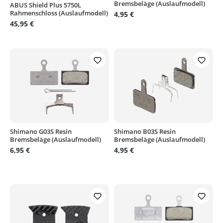
Bremsbeläge (Auslaufmodell)
ABUS Shield Plus 5750L
Durchschnittliche Bewertung von 4.2 von 5 Sternen
Rahmenschloss (Auslaufmodell)
4,95 €
45,95 €
Shimano G03S Resin
Shimano B03S Resin
Bremsbeläge (Auslaufmodell)
Bremsbeläge (Auslaufmodell)
6,95 €
4,95 €