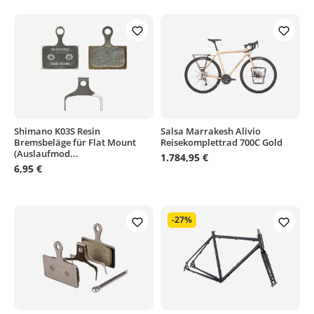
Shimano K03S Resin
Salsa Marrakesh Alivio
Bremsbeläge für Flat Mount
Reisekomplettrad 700C Gold
(Auslaufmod...
1.784,95 €
6,95 €
-27%