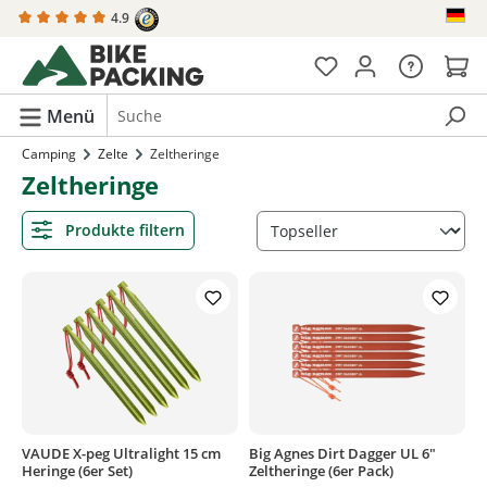
4.9
alt springen
Menü
Camping
Zelte
Zeltheringe
Zeltheringe
Produkte filtern
VAUDE X-peg Ultralight 15 cm
Big Agnes Dirt Dagger UL 6"
Heringe (6er Set)
Zeltheringe (6er Pack)