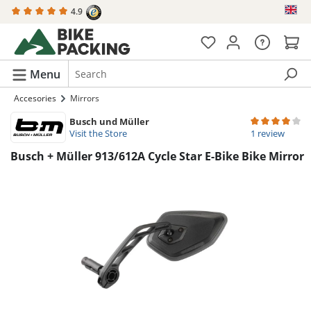
4.9
in content
Menu
Accesories
Mirrors
Busch und Müller
Average rating 
Visit the Store
1 review
Busch + Müller 913/612A Cycle Star E-Bike Bike Mirror
Skip image gallery