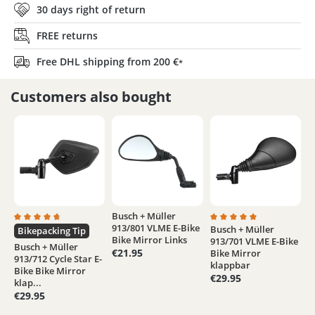
30 days right of return
FREE returns
Free DHL shipping from 200 €
*
Customers also bought
Busch + Müller
913/801 VLME E-Bike
Busch + Müller
Average rating of 4.8 out of 5 stars
Average rating of 5 out
Bikepacking Tip
Bike Mirror Links
913/701 VLME E-Bike
Busch + Müller
€21.95
Bike Mirror
913/712 Cycle Star E-
klappbar
Bike Bike Mirror
€29.95
klap...
€29.95