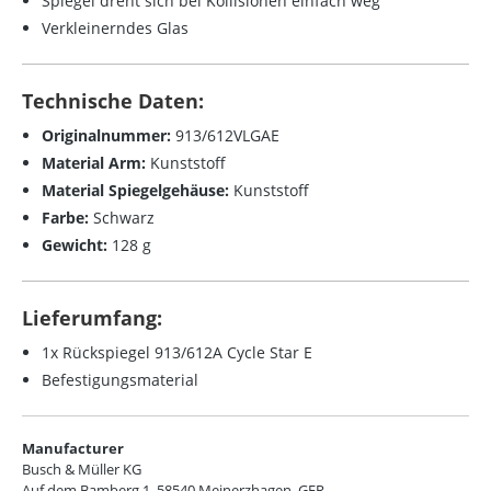
Spiegel dreht sich bei Kollisionen einfach weg
Verkleinerndes Glas
Technische Daten:
Originalnummer:
913/612VLGAE
Material Arm:
Kunststoff
Material Spiegelgehäuse:
Kunststoff
Farbe:
Schwarz
Gewicht:
128 g
Lieferumfang:
1x Rückspiegel 913/612A Cycle Star E
Befestigungsmaterial
Manufacturer
Busch & Müller KG
Auf dem Bamberg 1, 58540 Meinerzhagen, GER