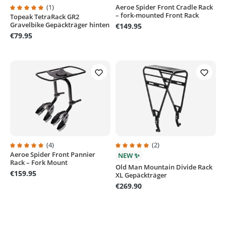
(1)
Aeroe Spider Front Cradle Rack
– fork-mounted Front Rack
Topeak TetraRack GR2
Average rating of 5 out of 5 stars
Gravelbike Gepäckträger hinten
€149.95
€79.95
(4)
(2)
Aeroe Spider Front Pannier
Average rating of 5 out of 5 stars
Average rating of 5 out of 5 stars
NEW ✨
Rack – Fork Mount
Old Man Mountain Divide Rack
€159.95
XL Gepäckträger
€269.90