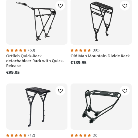
(63)
(66)
Ortlieb Quick-Rack
Old Man Mountain Divide Rack
Average rating of 4.7 out of 5 stars
Average rating of 4.8 out of 5 sta
detachableer Rack with Quick-
€139.95
Release
€99.95
(12)
(9)