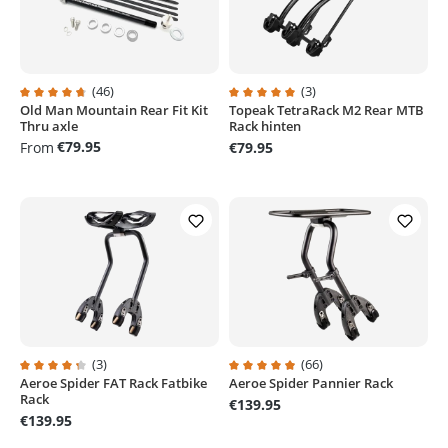
(46)
(3)
Old Man Mountain Rear Fit Kit
Topeak TetraRack M2 Rear MTB
Average rating of 4.7 out of 5 stars
Average rating of 5 out of 5 stars
Thru axle
Rack hinten
€79.95
From
€79.95
(3)
(66)
Aeroe Spider FAT Rack Fatbike
Aeroe Spider Pannier Rack
Average rating of 4.3 out of 5 stars
Average rating of 4.9 out of 5 sta
Rack
€139.95
€139.95