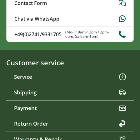
Contact Form
Chat via WhatsApp
(Mo-Fr 9am-12pm / 2pm-
+49(0)2741/9331705
6pm, Sa 9am-1pm)
Customer service
Service
Shipping
Payment
Return Order
Warranty & Repair