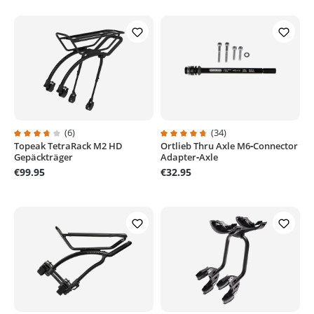
(6)
(34)
Topeak TetraRack M2 HD
Ortlieb Thru Axle M6‑Connector
Average rating of 3.8 out of 5 stars
Average rating of 4.7 out of 5 sta
Gepäckträger
Adapter‑Axle
€99.95
€32.95