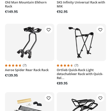
Old Man Mountain Elkhorn
SKS Infinity Universal Rack with
Average rating of 4.8 out of 5 stars
Average rating of 5 out of 5 stars
Rack
MIK
€149.95
€92.95
(7)
(7)
Aeroe Spider Rear Rack Rack
Ortlieb Quick-Rack Light
Average rating of 4.8 out of 5 stars
Average rating of 4.5 out of 5 sta
detachableer Rack with Quick-
€139.95
Rel...
€89.95