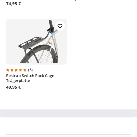
74,95 €
(6)
Restrap Switch Rack Cage
Durchschnittliche Bewertung von 4.8 von 5 Sternen
Trägerplatte
49,95 €