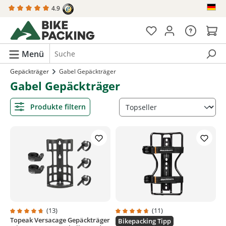
4.9
alt springen
Menü
Gepäckträger
Gabel Gepäckträger
Gabel Gepäckträger
Produkte filtern
(13)
(11)
Topeak Versacage Gepäckträger
Durchschnittliche Bewertung von 4.6 von 5 Sternen
Durchschnittliche Bewertung von
Bikepacking Tipp