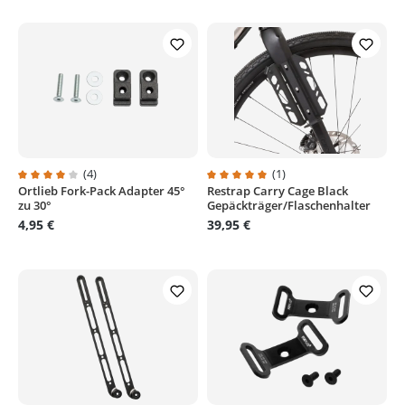
(4)
(1)
Ortlieb Fork-Pack Adapter 45°
Restrap Carry Cage Black
Durchschnittliche Bewertung von 4 von 5 Sternen
Durchschnittliche Bewertung von
zu 30°
Gepäckträger/Flaschenhalter
4,95 €
39,95 €