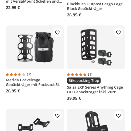
mit VersaMount Schellen und...
Blackburn Outpost Cargo Cage
22,95 €
Black Gepäckträger
26,95 €
(7)
(1)
Merida Gravelcage
Durchschnittliche Bewertung von 3.5 von 5 Sternen
Durchschnittliche Bewertung von
Bikepacking Tipp
Gepäckträger mit Packsack 5L
Salsa EXP Series Anything Cage
26,95 €
HD Gepäckträger inkl. Zurr...
39,95 €