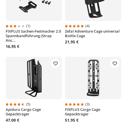
(1)
(4)
FIXPLUS Sachen-Festmacher 2.0
Zefal Adventure Cage universal
Durchschnittliche Bewertung von 3 von 5 Sternen
Durchschnittliche Bewertung von
Spannbandführung (Strap
Bottle Cage
Anc...
21,95 €
16,95 €
(5)
(3)
Apidura Cargo Cage
FIXPLUS Cargo Cage
Durchschnittliche Bewertung von 4.6 von 5 Sternen
Durchschnittliche Bewertung von
Gepäckträger
Gepäckträger
47,00 €
51,95 €