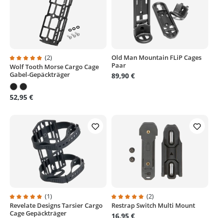
(2)
Old Man Mountain FLiP Cages
Paar
Wolf Tooth Morse Cargo Cage
Durchschnittliche Bewertung von 5 von 5 Sternen
Gabel-Gepäckträger
89,90 €
52,95 €
(1)
(2)
Revelate Designs Tarsier Cargo
Restrap Switch Multi Mount
Durchschnittliche Bewertung von 5 von 5 Sternen
Durchschnittliche Bewertung von
Cage Gepäckträger
16,95 €