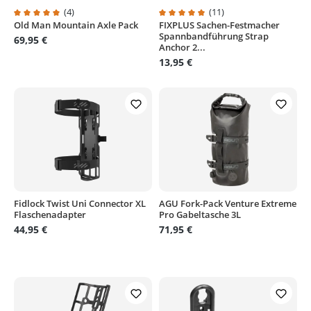
(4)
(11)
Old Man Mountain Axle Pack
FIXPLUS Sachen-Festmacher
Durchschnittliche Bewertung von 5 von 5 Sternen
Durchschnittliche Bewertung von
Spannbandführung Strap
69,95 €
Anchor 2...
13,95 €
Fidlock Twist Uni Connector XL
AGU Fork-Pack Venture Extreme
Flaschenadapter
Pro Gabeltasche 3L
44,95 €
71,95 €