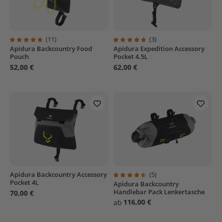
(11)
(3)
Apidura Backcountry Food
Apidura Expedition Accessory
Durchschnittliche Bewertung von 4.8 von 5 Sternen
Durchschnittliche Bewertung von
Pouch
Pocket 4.5L
52,00 €
62,00 €
Apidura Backcountry Accessory
(5)
Pocket 4L
Apidura Backcountry
Durchschnittliche Bewertung von
Handlebar Pack Lenkertasche
70,00 €
116,00 €
ab