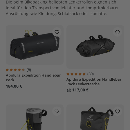
Die beim Bikepacking beliebten Lenkerrollen eignen sich
ideal für den Transport von leichter und komprimierbarer
Ausrüstung, wie Kleidung, Schlafsack oder Isomatte.
(8)
(30)
Apidura Expedition Handlebar
Durchschnittliche Bewertung von 4.6 von 5 Sternen
Apidura Expedition Handlebar
Durchschnittliche Bewertung von
Pack
Pack Lenkertasche
184,00 €
117,00 €
ab