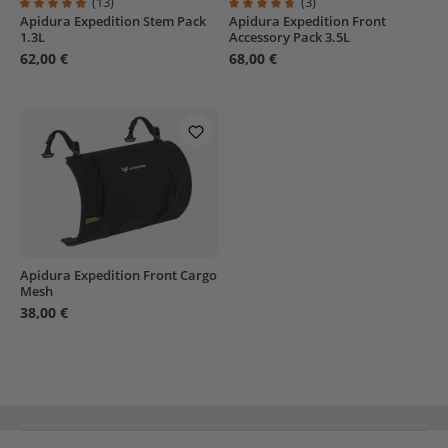
(13)
(3)
Apidura Expedition Stem Pack
Apidura Expedition Front
Durchschnittliche Bewertung von 4.9 von 5 Sternen
Durchschnittliche Bewertung von
1.3L
Accessory Pack 3.5L
62,00 €
68,00 €
Apidura Expedition Front Cargo
Mesh
38,00 €