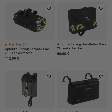
(2)
Apidura Racing Handlebar Pack
2L Lenkertasche
Apidura Racing Aerobar Pack
Durchschnittliche Bewertung von 5 von 5 Sternen
2.5L Lenkertasche
90,00 €
112,00 €