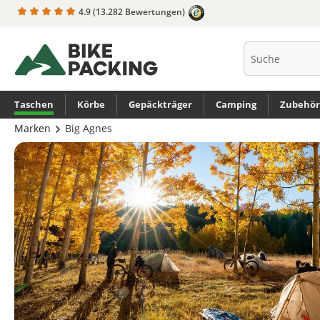
4.9
(13.282 Bewertungen)
springen
Zur Hauptnavigation springen
Taschen
Körbe
Gepäckträger
Camping
Zubehör
Marken
Big Agnes