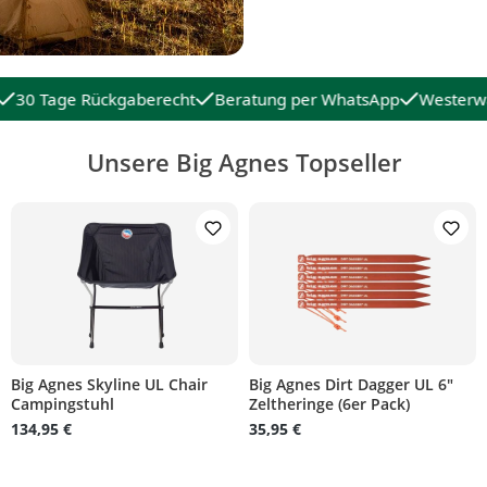
30 Tage Rückgaberecht
Beratung per WhatsApp
Westerwäl
Unsere Big Agnes Topseller
Big Agnes Skyline UL Chair
Big Agnes Dirt Dagger UL 6"
Campingstuhl
Zeltheringe (6er Pack)
on 5 von 5 Sternen
134,95 €
35,95 €