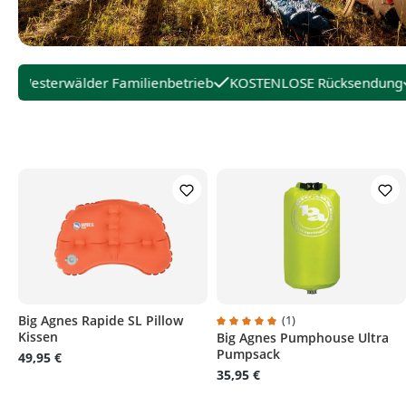
Westerwälder Familienbetrieb
KOSTENLOSE Rücksendung
Big Agnes Rapide SL Pillow
(1)
Kissen
Big Agnes Pumphouse Ultra
Durchschnittliche Bewertung v
Pumpsack
49,95 €
35,95 €