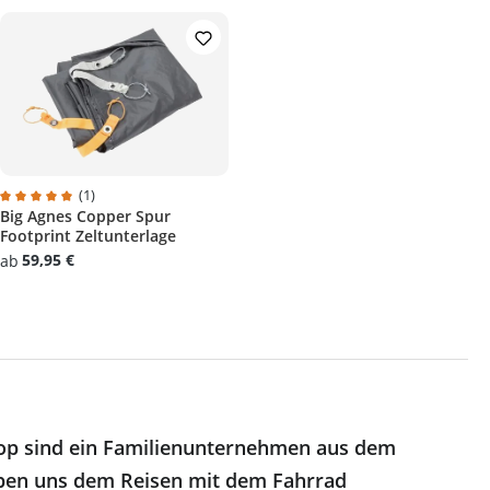
(1)
Big Agnes Copper Spur
Durchschnittliche Bewertung von 5 von 5 Sternen
Footprint Zeltunterlage
59,95 €
ab
op sind ein Familienunternehmen aus dem
ben uns dem Reisen mit dem Fahrrad