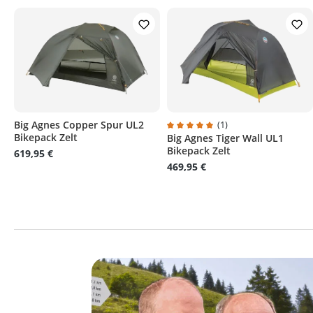
Big Agnes Copper Spur UL2
(1)
Bikepack Zelt
Big Agnes Tiger Wall UL1
Durchschnittliche Bewertung v
Bikepack Zelt
619,95 €
469,95 €