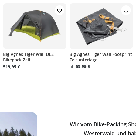
Big Agnes Tiger Wall UL2
Big Agnes Tiger Wall Footprint
Bikepack Zelt
Zeltunterlage
on 5 von 5 Sternen
69,95 €
519,95 €
ab
Wir vom Bike-Packing Sh
Westerwald und ha