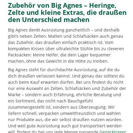
Zubehör von Big Agnes – Heringe,
Zelte und kleine Extras, die draußen
den Unterschied machen
Big Agnes denkt Ausrüstung ganzheitlich – und deshalb
gibt’s neben Zelten, Matten und Schlafsäcken auch genau
das Zubehör, das draußen einfach praktisch ist. Vom
kompakten Kissen über ultraleichte Stühle bis zu cleveren
Packsäcken: kleine Helfer, die dein Lager bequemer
machen, ohne das Gewicht in die Höhe zu treiben.
Big Agnes steht für durchdachte Ausrüstung, auf die du
dich draußen verlassen kannst. Und genau das solltest du
auch beim Kauf erwarten dürfen. Bei uns findest du nicht
nur eine Auswahl an Zelten, Schlafsäcken und Zubehör der
Marke – sondern auch Erfahrung, ehrliche Beratung und
ein Sortiment, das nicht nach Bauchgefühl
zusammengestellt ist, sondern aus Überzeugung. Wir
liefern schnell, verpacken umweltfreundlich und wählen
nur Produkte aus, die wir selbst draußen nutzen würden.
Und weil gute Ausrüstung auch gut transportiert werden
will, findest du bei uns jede Menge passende
Gepäckträger