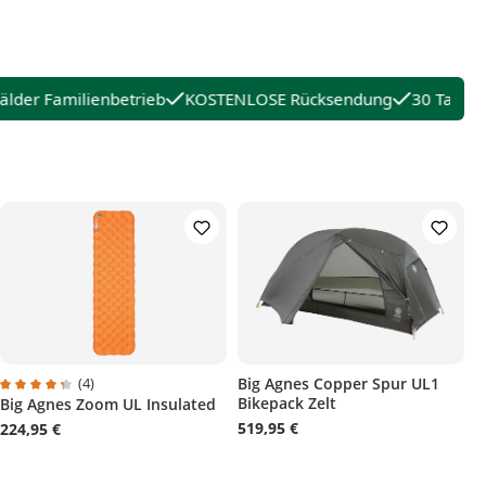
der Familienbetrieb
KOSTENLOSE Rücksendung
30 Tage Rü
(4)
Big Agnes Copper Spur UL1
Bikepack Zelt
Big Agnes Zoom UL Insulated
Durchschnittliche Bewertung von 4.2 von 5 Sternen
519,95 €
224,95 €