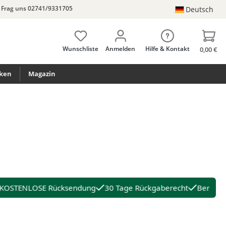
Frag uns 02741/9331705
Deutsch
Wunschliste
Anmelden
Hilfe & Kontakt
0,00 €
ken
Magazin
KOSTENLOSE Rücksendung
30 Tage Rückgaberecht
Beratun