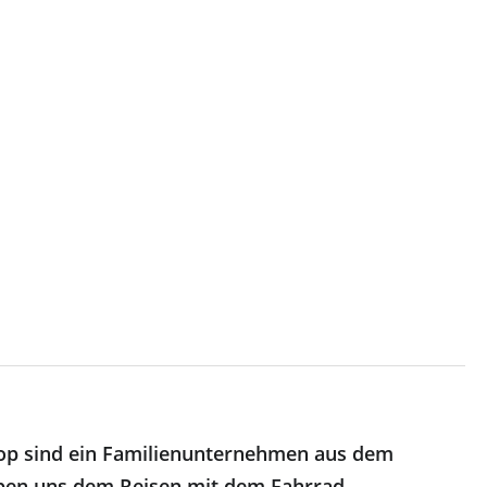
op sind ein Familienunternehmen aus dem
ben uns dem Reisen mit dem Fahrrad