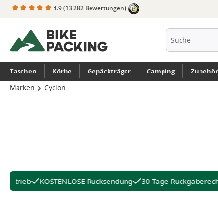
4.9
(13.282 Bewertungen)
springen
Zur Hauptnavigation springen
Taschen
Körbe
Gepäckträger
Camping
Zubehör
Marken
Cyclon
nbetrieb
KOSTENLOSE Rücksendung
30 Tage Rückgaberech