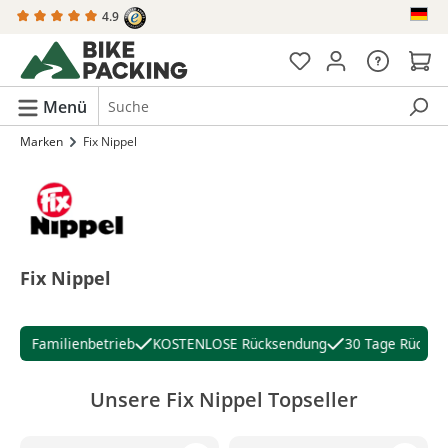
4.9
alt springen
Menü
Marken
Fix Nippel
Fix Nippel
er Familienbetrieb
KOSTENLOSE Rücksendung
30 Tage Rückgab
Unsere Fix Nippel Topseller