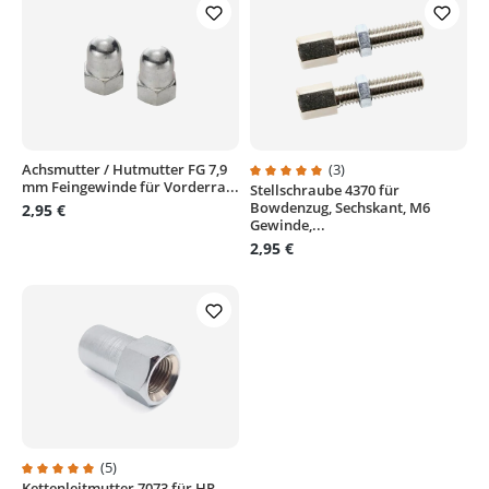
Achsmutter / Hutmutter FG 7,9
(3)
mm Feingewinde für Vorderra...
Stellschraube 4370 für
Durchschnittliche Bewertung von
Bowdenzug, Sechskant, M6
2,95 €
Gewinde,...
2,95 €
(5)
Kettenleitmutter 7073 für HR