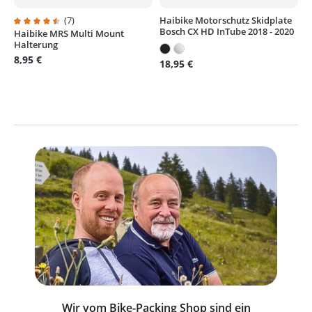
(7)
Haibike Motorschutz Skidplate
Bosch CX HD InTube 2018 - 2020
Haibike MRS Multi Mount
Durchschnittliche Bewertung von 4.5 von 5 Sternen
Halterung
8,95 €
18,95 €
Wir vom Bike-Packing Shop sind ein