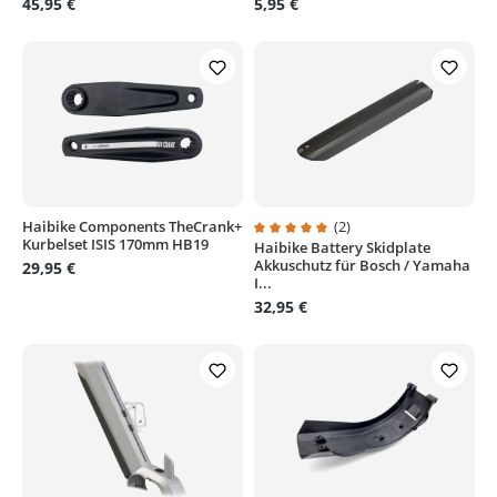
45,95 €
5,95 €
Haibike Components TheCrank+
(2)
Kurbelset ISIS 170mm HB19
Haibike Battery Skidplate
Durchschnittliche Bewertung von
Akkuschutz für Bosch / Yamaha
29,95 €
I...
32,95 €