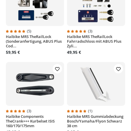
(5)
(3)
Haibike MRS TheRailLock
Haibike MRS TheRailLock
Durchschnittliche Bewertung von 5 von 5 Sternen
Durchschnittliche Bewertung von
(Sonderanfertigung, ABUS Plus
Fahrradschloss mit ABUS Plus
Cod...
Zyli...
59,95 €
49,95 €
(3)
(1)
Haibike Components
Haibike MRS Gummiabdeckung
Durchschnittliche Bewertung von 5 von 5 Sternen
Durchschnittliche Bewertung von
TheCrank+++ Kurbelset ISIS
Bosch/Yamaha/Flyon Schwarz
160/170/175mm
38 cm