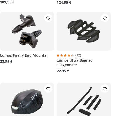
109,95 €
124,95 €
Lumos Firefly End Mounts
(12)
Lumos Ultra Bugnet
 4.7 von 5 Sternen
Durchschnittliche Bewertung von 
23,95 €
Fliegennetz
22,95 €