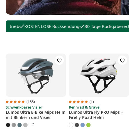
betrieb
KOSTENLOSE Rücksendung
30 Tage Rückgaberecht
(155)
(1)
Schwenkbares Visier
Rennrad & Gravel
Durchschnittliche Bewertung von 4.7 von 5 Sternen
Durchschnittliche Bewertung v
Lumos Ultra E-Bike Mips Helm
Lumos Ultra Fly PRO Mips +
mit Blinkern und Visier
Firefly Road Helm
+ 2