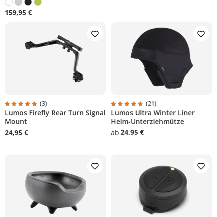
159,95 €
(3)
(21)
Lumos Firefly Rear Turn Signal
Lumos Ultra Winter Liner
on 4.9 von 5 Sternen
Durchschnittliche Bewertung von 5 von 5 Sternen
Durchschnittliche Bewertung von
Mount
Helm-Unterziehmütze
24,95 €
24,95 €
ab