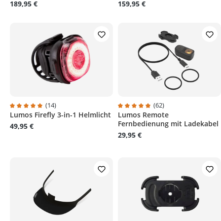
189,95 €
159,95 €
(14)
(62)
Lumos Firefly 3-in-1 Helmlicht
Lumos Remote
Durchschnittliche Bewertung von 5 von 5 Sternen
Durchschnittliche Bewertung v
Fernbedienung mit Ladekabel
49,95 €
29,95 €