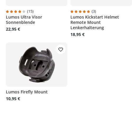
(15)
(3)
Lumos Ultra Visor
Lumos Kickstart Helmet
Durchschnittliche Bewertung von 4 von 5 Sternen
Durchschnittliche Bewertung v
Sonnenblende
Remote Mount
Lenkerhalterung
22,95 €
18,95 €
Lumos Firefly Mount
10,95 €