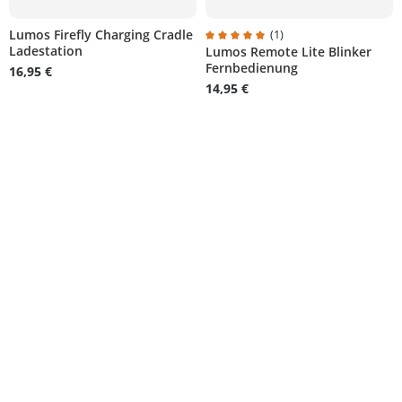
Lumos Firefly Charging Cradle
(1)
Ladestation
Lumos Remote Lite Blinker
on 5 von 5 Sternen
Durchschnittliche Bewertung von
Fernbedienung
16,95 €
14,95 €