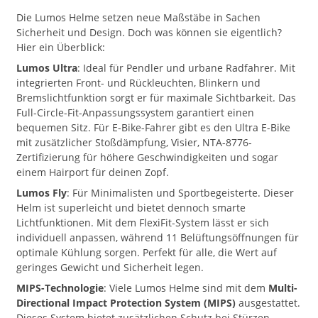
Die Lumos Helme setzen neue Maßstäbe in Sachen
Sicherheit und Design. Doch was können sie eigentlich?
Hier ein Überblick:
Lumos Ultra
: Ideal für Pendler und urbane Radfahrer. Mit
integrierten Front- und Rückleuchten, Blinkern und
Bremslichtfunktion sorgt er für maximale Sichtbarkeit. Das
Full-Circle-Fit-Anpassungssystem garantiert einen
bequemen Sitz. Für E-Bike-Fahrer gibt es den Ultra E-Bike
mit zusätzlicher Stoßdämpfung, Visier, NTA-8776-
Zertifizierung für höhere Geschwindigkeiten und sogar
einem Hairport für deinen Zopf.
Lumos Fly
: Für Minimalisten und Sportbegeisterte. Dieser
Helm ist superleicht und bietet dennoch smarte
Lichtfunktionen. Mit dem FlexiFit-System lässt er sich
individuell anpassen, während 11 Belüftungsöffnungen für
optimale Kühlung sorgen. Perfekt für alle, die Wert auf
geringes Gewicht und Sicherheit legen.
MIPS-Technologie
: Viele Lumos Helme sind mit dem
Multi-
Directional Impact Protection System (MIPS)
ausgestattet.
Dieses System bietet zusätzlichen Schutz bei Stürzen,