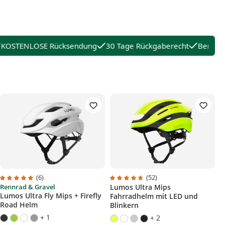
OSTENLOSE Rücksendung
30 Tage Rückgaberecht
Beratung
(6)
(52)
Rennrad & Gravel
Lumos Ultra Mips
Durchschnittliche Bewertung von 5 von 5 Sternen
Durchschnittliche Bewertung von 
Lumos Ultra Fly Mips + Firefly
Fahrradhelm mit LED und
Road Helm
Blinkern
+ 1
+ 2