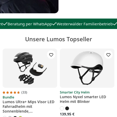
Beratung per WhatsApp
Westerwälder Familienbetrieb
K
Unsere Lumos Topseller
(33)
Smarter City Helm
Lumos Nyxel smarter LED
Bundle
on 5 von 5 Sternen
Durchschnittliche Bewertung von 4.7 von 5 Sternen
Helm mit Blinker
Lumos Ultra+ Mips Visor LED
Fahrradhelm mit
Sonnenblende,...
139,95 €