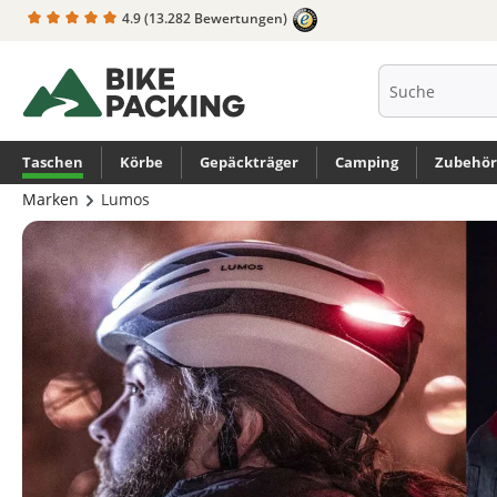
4.9
(13.282 Bewertungen)
springen
Zur Hauptnavigation springen
Taschen
Körbe
Gepäckträger
Camping
Zubehör
Marken
Lumos