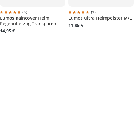
(6)
(1)
Lumos Raincover Helm
Lumos Ultra Helmpolster M/L
 5 von 5 Sternen
Durchschnittliche Bewertung von 4.6 von 5 Sternen
Durchschnittliche Bewertung von 
Regenüberzug Transparent
11,95 €
14,95 €