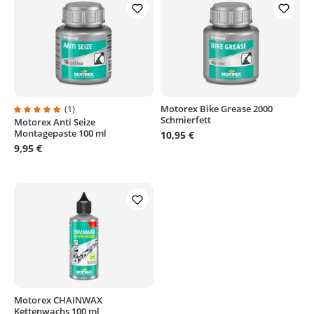
(1)
Motorex Bike Grease 2000
Schmierfett
Motorex Anti Seize
Durchschnittliche Bewertung von 5 von 5 Sternen
Montagepaste 100 ml
10,95 €
9,95 €
Motorex CHAINWAX
Kettenwachs 100 ml