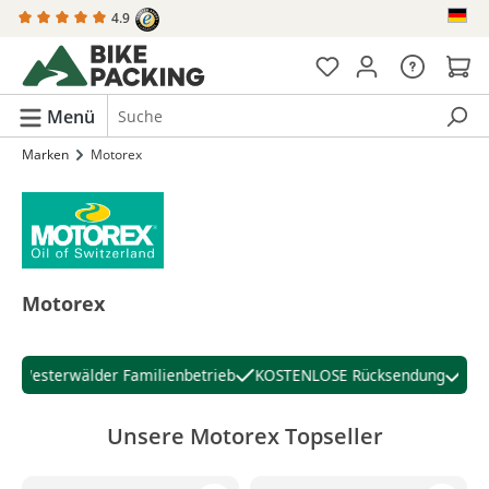
4.9
alt springen
Menü
Marken
Motorex
Motorex
Westerwälder Familienbetrieb
KOSTENLOSE Rücksendung
30 T
Unsere Motorex Topseller